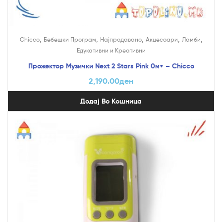
,
,
,
,
,
Chicco
Бебешки Програм
Најпродавано
Акцесоари
Ламби
Едукативни и Креативни
Прожектор Музички Next 2 Stars Pink 0м+ – Chicco
2,190.00
ден
Додај Во Кошница