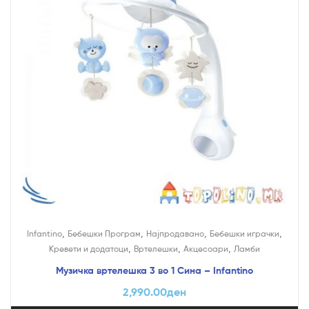
,
,
,
,
Infantino
Бебешки Програм
Најпродавано
Бебешки играчки
,
,
,
Кревети и додатоци
Вртелешки
Акцесоари
Ламби
Музичка вртелешка 3 во 1 Сина – Infantino
2,990.00
ден