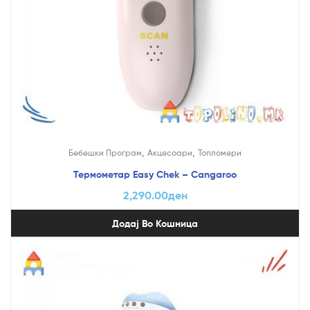
,
,
Бебешки Програм
Акцесоари
Топломери
Термометар Easy Chek – Cangaroo
2,290.00
ден
Додај Во Кошница