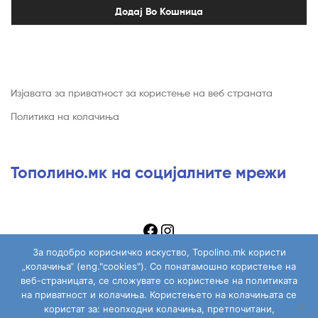
Додај Во Кошница
Изјавата за приватност за користење на веб страната
Политика на колачиња
Тополино.мк на социјалните мрежи
За подобро корисничко искуство, Topolino.mk користи
„колачиња“ (eng."cookies"). Со понатамошно користење на
веб-страницата, се сложувате со користење на политиката
на приватност и колачиња. Користењето на колачињата се
Copyright © 2026
Topolino.mk
. All Rights Reserved.
користат за: неопходни колачиња, претпочитани,