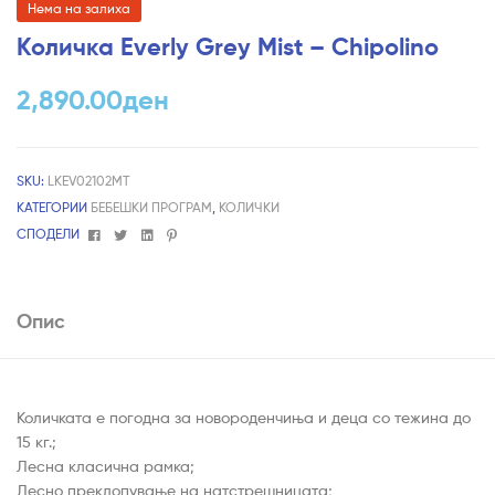
Нема на залиха
Количка Everly Grey Mist – Chipolino
2,890.00
ден
SKU:
LKEV02102MT
КАТЕГОРИИ
БЕБЕШКИ ПРОГРАМ
,
КОЛИЧКИ
Facebook
Twitter
Linkedin
Pinterest
СПОДЕЛИ
Опис
Количката е погодна за новороденчиња и деца со тежина до
15 кг.;
Лесна класична рамка;
Лесно преклопување на натстрешницата;