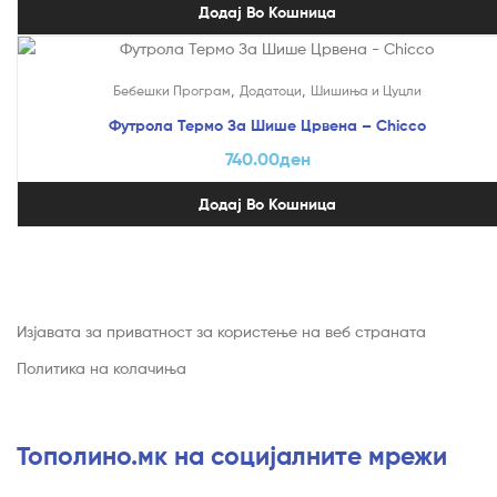
Додај Во Кошница
,
,
Бебешки Програм
Додатоци
Шишиња и Цуцли
Футрола Термо За Шише Црвена – Chicco
740.00
ден
Додај Во Кошница
Изјавата за приватност за користење на веб страната
Политика на колачиња
Тополино.мк на социјалните мрежи