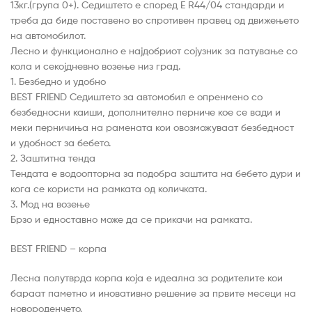
13кг.(група 0+). Седиштето е според E R44/04 стандарди и
треба да биде поставено во спротивен правец од движењето
на автомобилот.
Лесно и функционално e најдобриот сојузник за патување со
кола и секојдневно возење низ град.
1. Безбедно и удобно
BEST FRIEND Седиштето за автомобил е опренмено со
безбедносни каиши, дополнително перниче кое се вади и
меки перничиња на рамената кои овозможуваат безбедност
и удобност за бебето.
2. Заштитна тенда
Тендата е водоопторна за подобра заштита на бебето дури и
кога се користи на рамката од количката.
3. Мод на возење
Брзо и едноставно може да се прикачи на рамката.
BEST FRIEND – корпа
Лесна полутврда корпа која е идеална за родителите кои
бараат паметно и иновативно решение за првите месеци на
новороденчето.