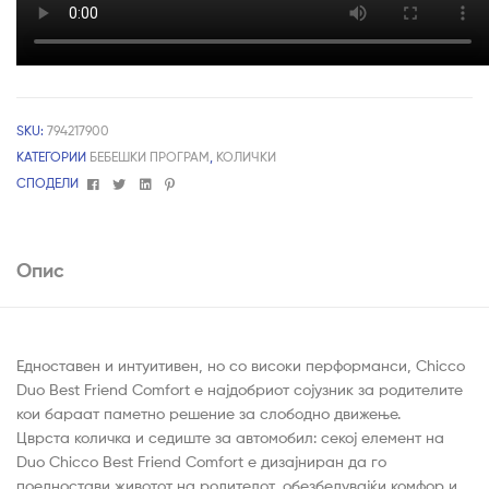
SKU:
794217900
КАТЕГОРИИ
БЕБЕШКИ ПРОГРАМ
,
КОЛИЧКИ
Facebook
Twitter
Linkedin
Pinterest
СПОДЕЛИ
Опис
Едноставен и интуитивен, но со високи перформанси, Chicco
Duo Best Friend Comfort е најдобриот сојузник за родителите
кои бараат паметно решение за слободно движење.
Цврста количка и седиште за автомобил: секој елемент на
Duo Chicco Best Friend Comfort е дизајниран да го
поедностави животот на родителот, обезбедувајќи комфор и