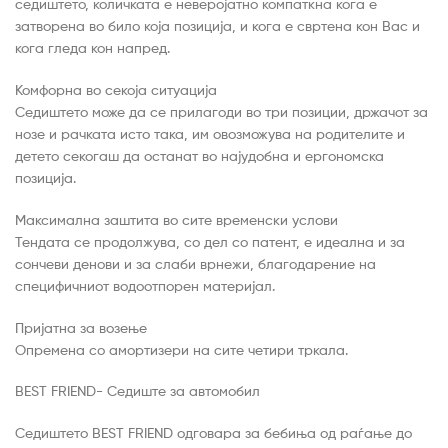
седиштето, количката е неверојатно компаткна кога е
затворена во било која позиција, и кога е свртена кон Вас и
кога гледа кон напред.
Комфорна во секоја ситуација
Седиштето може да се прилагоди во три позиции, држачот за
нозе и рачката исто така, им овозможува на родителите и
детето секогаш да останат во најудобна и ергономска
позиција.
Максимална заштита во сите временски услови
Тендата се продолжува, со дел со патент, е идеална и за
сончеви денови и за слаби врнежи, благодарение на
специфичниот водоотпорен материјал.
Пријатна за возење
Опремена со амортизери на сите четири тркала.
BEST FRIEND- Седиште за автомобил
Седиштето BEST FRIEND одговара за бебиња од раѓање до