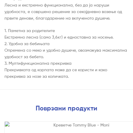
Лесна и екстремно функционална, без да ја наруши
удобноста, е совршено решение за секојдневно возење од
првите денови, благодарение на вклученото душече.
1. Паметна за родителите
Екстремно лесна (само 3,6кг) и едноставна за носење.
2. Удобна за бебињата
Опремена со меко и удобно душече, овозможува максимална
удобност за бебето.
3. Мултифункционална прекривка
Прекривката од корпата може да се користи и како
прекривка за нозе за количката.
Поврзани продукти