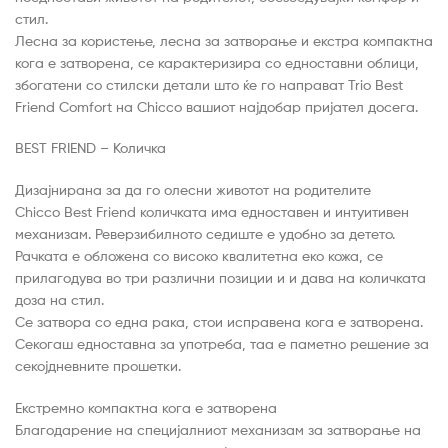
стил.
Лесна за користење, лесна за затворање и екстра компактна
кога е затворена, се карактеризира со едноставни облици,
збогатени со стилски детали што ќе го направат Trio Best
Friend Comfort на Chicco вашиот најдобар пријател досега.
BEST FRIEND – Количка
Дизајнирана за да го олесни животот на родителите
Chicco Best Friend количката има едноставен и интуитивен
механизам. Реверзибилното седиште е удобно за детето.
Рачката е обложена со високо квалитетна еко кожа, се
прилагодува во три различни позиции и и дава на количката
доза на стил.
Се затвора со една рака, стои исправена кога е затворена.
Секогаш едноставна за употреба, таа е паметно решение за
секојдневните прошетки.
Екстремно компактна кога е затворена
Благодарение на специјалниот механизам за затворање на