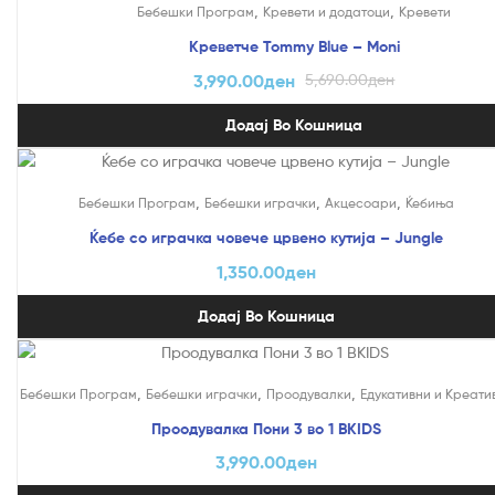
На Попуст!
,
,
Бебешки Програм
Кревети и додатоци
Кревети
Креветче Tommy Blue – Moni
3,990.00
ден
5,690.00
ден
Додај Во Кошница
,
,
,
Бебешки Програм
Бебешки играчки
Акцесоари
Ќебиња
Ќебе со играчка човече црвено кутија – Jungle
1,350.00
ден
Додај Во Кошница
,
,
,
Бебешки Програм
Бебешки играчки
Проодувалки
Едукативни и Креати
Проодувалка Пони 3 во 1 BKIDS
3,990.00
ден