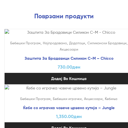
Поврзани продукти
,
,
,
,
Бебешки Програм
Најпродавано
Додатоци
Силиконски Брадавици
Акцесоари
Заштита За Брадавици Силикон С-М – Chicco
730.00
ден
Додај Во Кошница
,
,
,
Бебешки Програм
Бебешки играчки
Акцесоари
Ќебиња
Ќебе со играчка човече црвено кутија – Jungle
1,350.00
ден
Додај Во Кошница