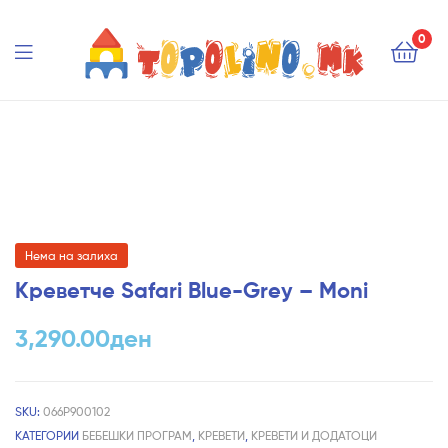
Topolino.mk
0
Topolino.mk
Нема на залиха
Креветче Safari Blue-Grey – Moni
3,290.00
ден
SKU:
066P900102
КАТЕГОРИИ
БЕБЕШКИ ПРОГРАМ
,
КРЕВЕТИ
,
КРЕВЕТИ И ДОДАТОЦИ