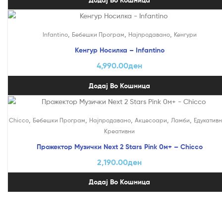
,
,
,
Infantino
Бебешки Програм
Најпродавано
Кенгури
Кенгур Носилка – Infantino
4,990.00
ден
Додај Во Кошница
,
,
,
,
,
Chicco
Бебешки Програм
Најпродавано
Акцесоари
Ламби
Едукативн
Креативни
Прожектор Музички Next 2 Stars Pink 0м+ – Chicco
2,190.00
ден
Додај Во Кошница