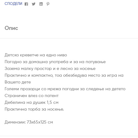
Facebook
Twitter
Linkedin
Pinterest
СПОДЕЛИ
Опис
Детско креветче на едно ниво
Погодно за домашна употреба и за на патување
Зазема малку простор и е лесно за носење
Практично и компактно, тоа обезбедува место за игра на
Вашето дете
Големи прозорци со мрежа погодни за следење на детето
Страничен влез со патент
Дебелина на душек 1,5 см
Практична торба за носење.
Димензии: 73x65x125 см