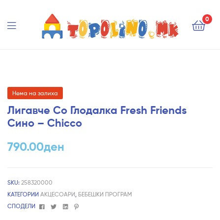
Topolino.mk
0
Topolino.mk
Нема на залиха
Лигавче Со Глодалка Fresh Friends
Сино – Chicco
790.00
ден
SKU:
258320000
КАТЕГОРИИ
АКЦЕСОАРИ
,
БЕБЕШКИ ПРОГРАМ
Facebook
Twitter
Linkedin
Pinterest
СПОДЕЛИ