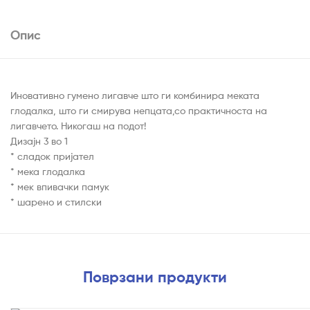
Опис
Иновативно гумено лигавче што ги комбинира меката
глодалка, што ги смирува непцата,со практичноста на
лигавчето. Никогаш на подот!
Дизајн 3 во 1
* сладок пријател
* мека глодалка
* мек впивачки памук
* шарено и стилски
Поврзани продукти