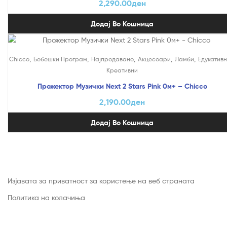
2,290.00
ден
Додај Во Кошница
,
,
,
,
,
Chicco
Бебешки Програм
Најпродавано
Акцесоари
Ламби
Едукативн
Креативни
Прожектор Музички Next 2 Stars Pink 0м+ – Chicco
2,190.00
ден
Додај Во Кошница
Изјавата за приватност за користење на веб страната
Политика на колачиња