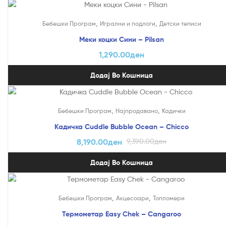
,
,
Бебешки Програм
Игрални и подлоги
Детски теписи
Меки коцки Сини – Pilsan
1,290.00
ден
Додај Во Кошница
На Попуст!
,
,
Бебешки Програм
Најпродавано
Кадички
Кадичка Cuddle Bubble Ocean – Chicco
8,190.00
ден
9,390.00
ден
Додај Во Кошница
,
,
Бебешки Програм
Акцесоари
Топломери
Термометар Easy Chek – Cangaroo