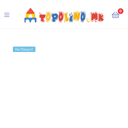
Topolino.mk
0
Topolino.mk
На Попуст!