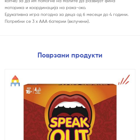
копче) за да им помогне на малите да развијат фина
моторика и координација на рака-око.
Едукативна игра погодна за деца од 6 месеци до 4 години.
Потребни се 3 x AAA батерии (вклучени).
Поврзани продукти