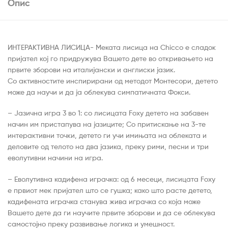
Опис
ИНТЕРАКТИВНА ЛИСИЦА- Меката лисица на Chicco е сладок
пријател кој го придружува Вашето дете во откривањето на
првите зборови на италијански и англиски јазик.
Со активностите инспирирани од методот Монтесори, детето
може да научи и да ја облекува симпатичната Фокси.
– Јазична игра 3 во 1: со лисицата Foxy детето на забавен
начин им пристапува на јазиците; Со притискање на 3-те
интерактивни точки, детето ги учи имињата на облеката и
деловите од телото на два јазика, преку рими, песни и три
еволутивни начини на игра.
– Еволутивна кадифена играчка: од 6 месеци, лисицата Foxy
е првиот мек пријател што се гушка; како што расте детето,
кадифената играчка станува жива играчка со која може
Вашето дете да ги научите првите зборови и да се облекува
самостојно преку развивање логика и умешност.