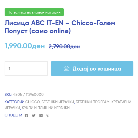
На залиха во главен магацин
Лисица ABC IT-EN – Chicco-Голем
Попуст (само online)
1,990.00
ден
2,790.00
ден
Додај во кошница
SKU:
4805 / 112960000
КАТЕГОРИИ
CHICCO
,
БЕБЕШКИ ИГРАЧКИ
,
БЕБЕШКИ ПРОГРАМ
,
КРЕАТИВНИ
ИГРАЧКИ
,
КУКЛИ И ПЛИШНИ ИГРАЧКИ
Facebook
Twitter
Linkedin
Pinterest
СПОДЕЛИ