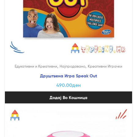
,
,
Едукативни и Креативни
Најпродавано
Креативни Играчки
Друштвена Игра Speak Out
490.00
ден
Додај Во Кошница