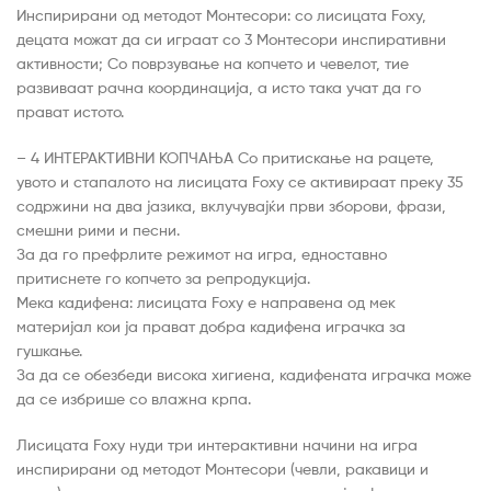
Инспирирани од методот Монтесори: со лисицата Foxy,
децата можат да си играат со 3 Монтесори инспиративни
активности; Со поврзување на копчето и чевелот, тие
развиваат рачна координација, а исто така учат да го
прават истото.
– 4 ИНТЕРАКТИВНИ КОПЧАЊА Со притискање на рацете,
увото и стапалото на лисицата Foxy се активираат преку 35
содржини на два јазика, вклучувајќи први зборови, фрази,
смешни рими и песни.
За да го префрлите режимот на игра, едноставно
притиснете го копчето за репродукција.
Мека кадифена: лисицата Foxy е направена од мек
материјал кои ја прават добра кадифена играчка за
гушкање.
За да се обезбеди висока хигиена, кадифената играчка може
да се избрише со влажна крпа.
Лисицата Foxy нуди три интерактивни начини на игра
инспирирани од методот Монтесори (чевли, ракавици и