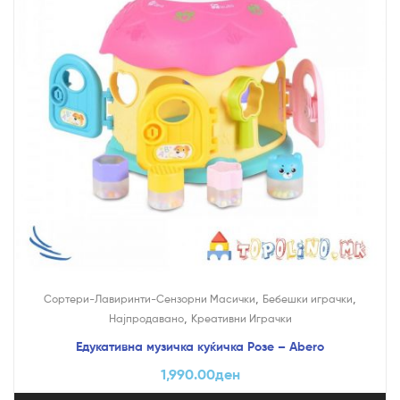
,
,
Сортери-Лавиринти-Сензорни Масички
Бебешки играчки
,
Најпродавано
Креативни Играчки
Едукативна музичка куќичка Розе – Abero
1,990.00
ден