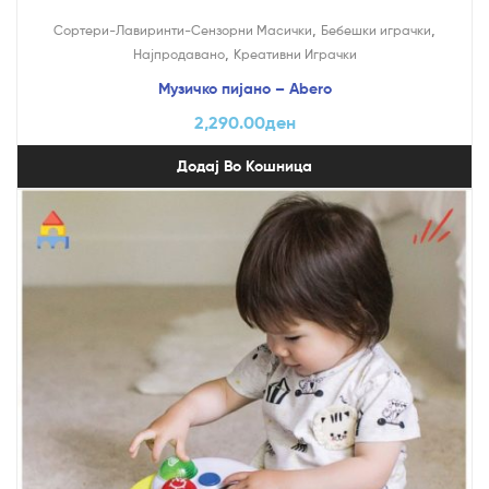
,
,
Сортери-Лавиринти-Сензорни Масички
Бебешки играчки
,
Најпродавано
Креативни Играчки
Музичко пијано – Abero
2,290.00
ден
Додај Во Кошница