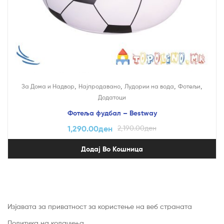
,
,
,
,
За Дома и Надвор
Најпродавано
Лудории на вода
Фотељи
Додатоци
Фотеља фудбал – Bestway
1,290.00
ден
2,190.00
ден
Додај Во Кошница
Изјавата за приватност за користење на веб страната
Политика на колачиња