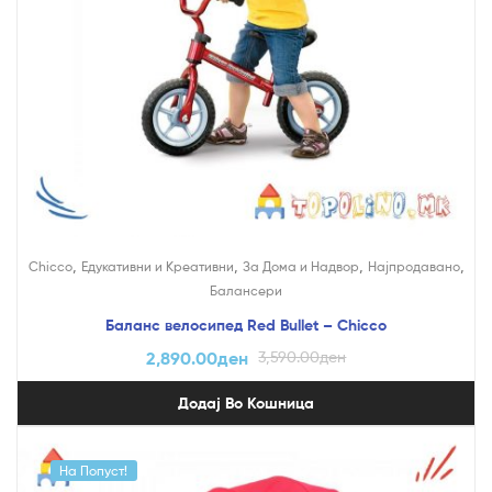
,
,
,
,
Chicco
Едукативни и Креативни
За Дома и Надвор
Најпродавано
Балансери
Баланс велосипед Red Bullet – Chicco
2,890.00
ден
3,590.00
ден
Додај Во Кошница
На Попуст!