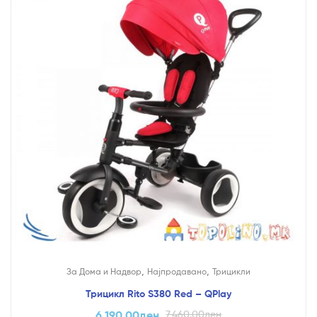
,
,
За Дома и Надвор
Најпродавано
Трицикли
Трицикл Rito S380 Red – QPlay
6,190.00
ден
7,460.00
ден