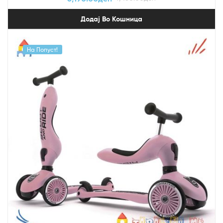
Додај Во Кошница
На Попуст!