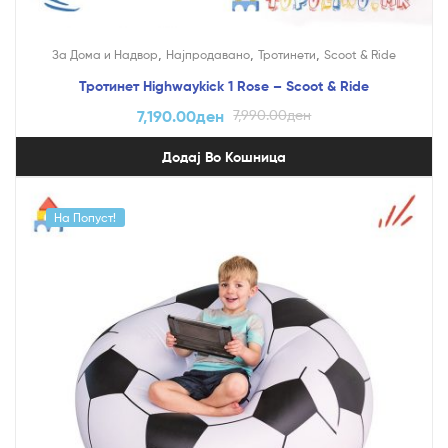
,
,
,
За Дома и Надвор
Најпродавано
Тротинети
Scoot & Ride
Тротинет Highwaykick 1 Rose – Scoot & Ride
7,190.00
ден
7,990.00
ден
Додај Во Кошница
На Попуст!