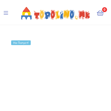
Topolino.mk
0
Topolino.mk
На Попуст!