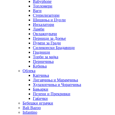
Babyphone
Топломери
Ваги
Стерилизатори
Шишиња и Цуцли
Инхалатори
Ламби
Овлажнувачи
Перници за Доење
Пумпи за Гради
Силиконски Брадавици
Градници
Торби за мајка
Перничиња
Ќебиња
Облека
Капчиња
Лигавчиња и Марамчиња
Хулахопчиња и Чорапчиња
Бањарки
Пелени и Прекривки
Гаќички
Бебешки играчки
Bali Bazoo
Infantino