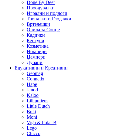
Done By Deer
Проодувалки
Игрални и подлоги
Тропалки и Глодалки
Вртелешки
Очила за Сонце
Кадички
Кенгури
Козметика
Нокшири
Џампери
Дубаци
Едукативни и Креативни
Geomag
Connetix
Hape
Janod
Kaloo
Lilliputiens
Little Dutch
Buki
Moni
Viga & Polar B
Lego
Chicco