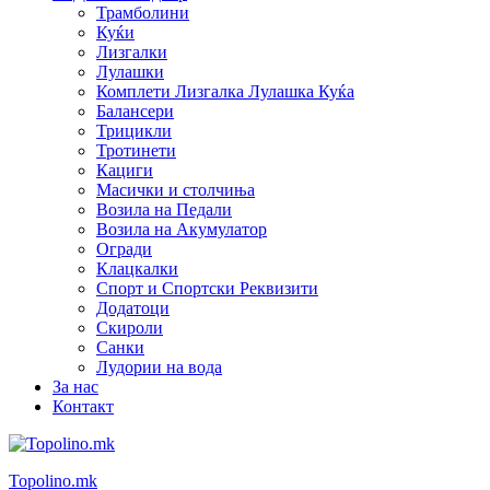
Трамболини
Куќи
Лизгалки
Лулашки
Комплети Лизгалка Лулашка Куќа
Балансери
Трицикли
Тротинети
Кациги
Mасички и столчиња
Возила на Педали
Возила на Акумулатор
Огради
Клацкалки
Спорт и Спортски Реквизити
Додатоци
Скироли
Санки
Лудории на вода
За нас
Контакт
Topolino.mk