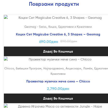
Поврзани продукти
На Попуст!
,
,
Geomag - Swiss
Коцки
Едукативни и Креативни
Коцки Сет Magicube Creative 6, 3 Shapes – Geomag
690.00
ден
890.00
ден
Додај Во Кошница
,
,
,
,
,
Chicco
Бебешки Програм
Најпродавано
Акцесоари
Ламби
Едукативн
Креативни
Прожектор музички мече сино – Chicco
2,790.00
ден
Додај Во Кошница