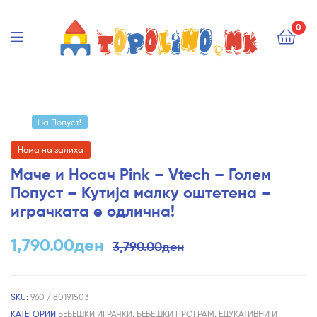
Topolino.mk
0
Topolino.mk
На Попуст!
Нема на залиха
Маче и Носач Pink – Vtech – Голем
Попуст – Кутија малку оштетена –
играчката е одлична!
1,790.00
ден
3,790.00
ден
SKU:
960 / 80191503
КАТЕГОРИИ
БЕБЕШКИ ИГРАЧКИ
,
БЕБЕШКИ ПРОГРАМ
,
ЕДУКАТИВНИ И