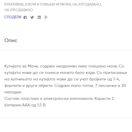
КРЕАТИВНИ
,
КУКЛИ И ПЛИШНИ ИГРАЧКИ
,
НАЈПРОДАВАНО
,
НАЈПРОДАВАНО
Facebook
Twitter
Linkedin
Pinterest
СПОДЕЛИ
Опис
Кутијата за Маче, содржи неодоливо меко плишано маче. Со
кутијата може да се понесе мачето било каде. Со притискање
на копчињата на кутијата може да се учат бројките од 1-4,
формите и други објекти. Содржи мало топче, 7 песнички и 20
мелодии.
Состав: пластика и електронски компоненти. Користи 2
батерии ААА од 1.5 В