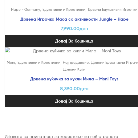
,
,
Hape - Germany
Едукативни и Креативни
Дрвени Едукативни Играчки
Дрвена Играчка Маса со активности Jungle – Hape
7,990.00
ден
Додај Во Кошница
,
,
,
Moni
Едукативни и Креативни
Најпродавано
Дрвени Едукативни Играч
Дрвени Куќи
Дрвена куќичка за кукли Мила – Moni Toys
8,390.00
ден
Додај Во Кошница
Изјавата за приватност за користење на веб страната