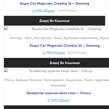
Коцки Сет Magicube Creative 16 – Geomag
2,090.00
ден
2,590.00
ден
Додај Во Кошница
На Попуст!
,
,
,
,
Geomag - Swiss
Конструкции
Коцки
Едукативни и Креативни
Најпр
Коцки Сет Magicube Creative 24 – Geomag
2,790.00
ден
3,490.00
ден
Додај Во Кошница
,
,
,
,
,
Chicco
Бебешки Програм
Најпродавано
Акцесоари
Ламби
Едукативн
Креативни
Прожектор музички мече сино – Chicco
2,790.00
ден