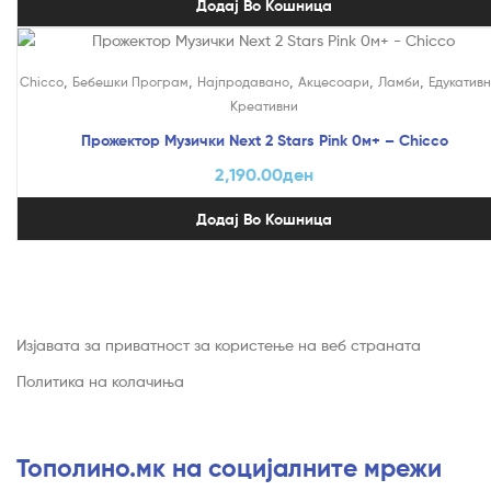
Додај Во Кошница
,
,
,
,
,
Chicco
Бебешки Програм
Најпродавано
Акцесоари
Ламби
Едукативн
Креативни
Прожектор Музички Next 2 Stars Pink 0м+ – Chicco
2,190.00
ден
Додај Во Кошница
Изјавата за приватност за користење на веб страната
Политика на колачиња
Тополино.мк на социјалните мрежи