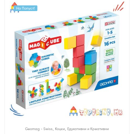
На Попуст!
,
,
Geomag - Swiss
Коцки
Едукативни и Креативни