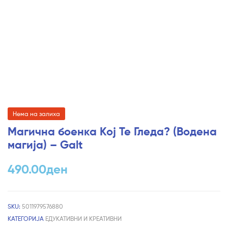
Нема на залиха
Магична боенка Кој Те Гледа? (Водена
магија) – Galt
490.00
ден
SKU:
5011979576880
КАТЕГОРИЈА
ЕДУКАТИВНИ И КРЕАТИВНИ