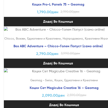
Коцки Pro-L Panels 75 – Geomag
1,790.00
ден
2,190.00
ден
Додај Во Кошница
На Попуст!
,
,
,
,
Chicco
Возови
Едукативни и Креативни
Најпродавано
Креативни Игра
Воз ABC Adventure – Chicco-Голем Попуст (само online)
2,790.00
ден
3,990.00
ден
Додај Во Кошница
На Попуст!
,
,
Geomag - Swiss
Коцки
Едукативни и Креативни
Коцки Сет Magicube Creative 16 – Geomag
2,090.00
ден
2,590.00
ден
Додај Во Кошница