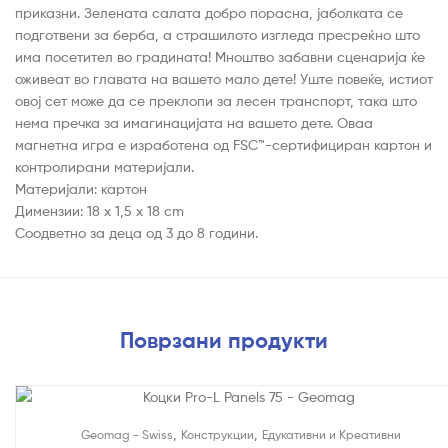
приказни. Зелената салата добро порасна, јаболката се
подготвени за берба, а страшилото изгледа пресреќно што
има посетител во градината! Мноштво забавни сценарија ќе
оживеат во главата на вашето мало дете! Уште повеќе, истиот
овој сет може да се преклопи за лесен транспорт, така што
нема пречка за имагинацијата на вашето дете. Оваа
магнетна игра е изработена од FSC™-сертифициран картон и
контролирани материјали.
Материјали: картон
Димензии: 18 x 1,5 x 18 cm
Соодветно за деца од 3 до 8 години.
Поврзани продукти
На Попуст!
,
,
Geomag - Swiss
Конструкции
Едукативни и Креативни