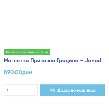
На залиха во главен магацин
Магнетна Приказна Градина – Janod
890.00
ден
Додај во кошница