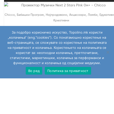
,
,
,
,
,
Chicco
Бебешки Програм
Најпродавано
Акцесоари
Ламби
Едукативн
Креативни
Прожектор Музички Next 2 Stars Pink 0м+ – Chicco
За подобро корисничко искуство, Topolino.mk користи
2,190.00
ден
„колачиња“ (eng."cookies"). Со понатамошно користење на
веб-страницата, се сложувате со користење на политиката
Додај Во Кошница
на приватност и колачиња. Користењето на колачињата се
користат за: неопходни колачиња, претпочитани,
статистички, маркетиншки, колачиња за перформанси и
функционалност и колачиња од социјални медиуми.
Во ред
Политика за приватност
Сите играчки
Моја сметка
Пребарај
Изјавата за приватност за користење на веб страната
Политика на колачиња
Тополино.мк на социјалните мрежи