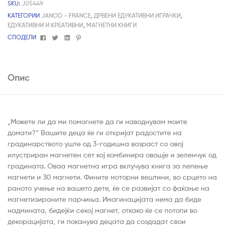
SKU:
J05449
КАТЕГОРИИ
JANOD - FRANCE
,
ДРВЕНИ ЕДУКАТИВНИ ИГРАЧКИ
,
ЕДУКАТИВНИ И КРЕАТИВНИ
,
МАГНЕТНИ КНИГИ
Facebook
Twitter
Linkedin
Pinterest
СПОДЕЛИ
Опис
„Можете ли да ми помогнете да ги наводнувам моите
домати?“ Вашите деца ќе ги откријат радостите на
градинарството уште од 3-годишна возраст со овој
илустриран магнетен сет кој комбинира овошје и зеленчук од
градината. Оваа магнетна игра вклучува книга за лепење
магнети и 30 магнети. Фините моторни вештини, во срцето на
раното учење на вашето дете, ќе се развијат со фаќање на
магнетизираните парчиња. Имагинацијата нема да биде
надмината, бидејќи секој магнет, откако ќе се потопи во
декорацијата, ги поканува децата да создадат свои