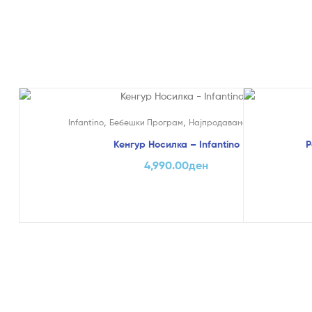
На Попуст
,
,
,
Infantino
Бебешки Програм
Најпродавано
Кенгури
Кенгур Носилка – Infantino
Р
4,990.00
ден