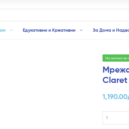
рам
Едукативни и Креативни
За Дома и Надв
На залиха во
Мрежа
Claret
1,190.00