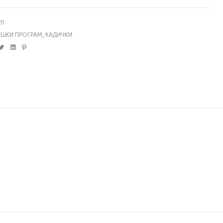
11
ЕШКИ ПРОГРАМ
,
КАДИЧКИ
cebook
Twitter
Linkedin
Pinterest