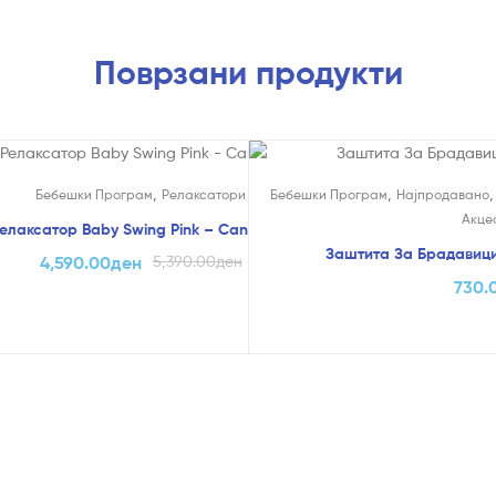
Поврзани продукти
!
,
,
Бебешки Програм
Релаксатори
Бебешки Програм
Најпродавано
Акце
елаксатор Baby Swing Pink – Cangaroo
Заштита За Брадавици
4,590.00
ден
5,390.00
ден
730.