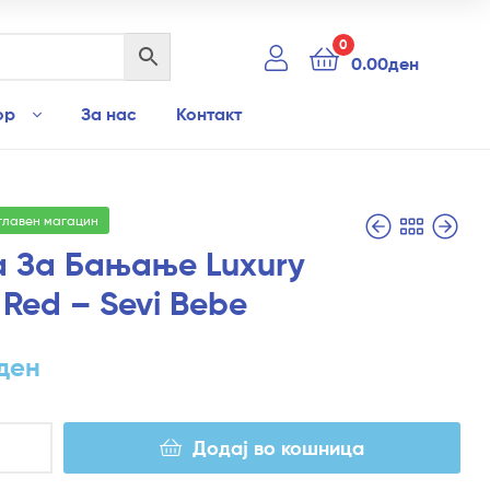
0
0.00
ден
ор
За нас
Контакт
 главен магацин
 За Бањање Luxury
 Red – Sevi Bebe
1,190.00
790.00
ден
ден
ден
Додај во кошница