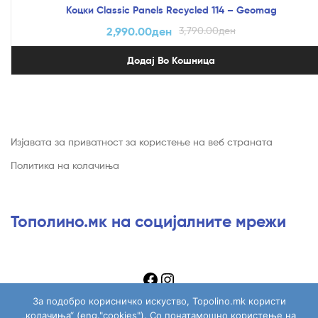
Коцки Classic Panels Recycled 114 – Geomag
2,990.00
ден
3,790.00
ден
Додај Во Кошница
Изјавата за приватност за користење на веб страната
Политика на колачиња
Тополино.мк на социјалните мрежи
За подобро корисничко искуство, Topolino.mk користи
„колачиња“ (eng."cookies"). Со понатамошно користење на