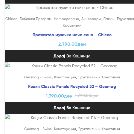
,
,
,
,
,
Chicco
Бебешки Програм
Најпродавано
Акцесоари
Ламби
Едукативн
Креативни
Прожектор музички мече сино – Chicco
2,790.00
ден
Додај Во Кошница
На Попуст!
,
,
Geomag - Swiss
Конструкции
Едукативни и Креативни
Коцки Classic Panels Recycled 52 – Geomag
1,390.00
ден
1,790.00
ден
Додај Во Кошница
На Попуст!
,
,
Geomag - Swiss
Конструкции
Едукативни и Креативни