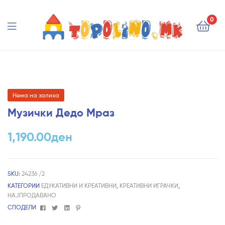
Topolino.mk
0
Topolino.mk
Нема на залиха
Музички Дедо Мраз
1,190.00
ден
SKU:
24236 /2
КАТЕГОРИИ
ЕДУКАТИВНИ И КРЕАТИВНИ
,
КРЕАТИВНИ ИГРАЧКИ
,
НАЈПРОДАВАНО
Facebook
Twitter
Linkedin
Pinterest
СПОДЕЛИ