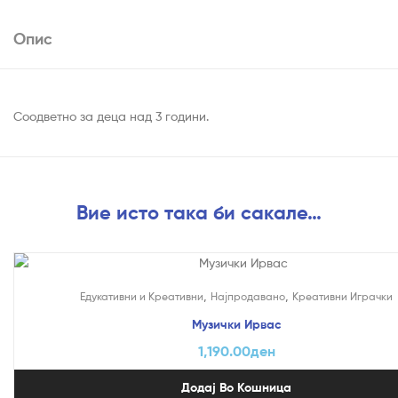
Опис
Соодветно за деца над 3 години.
Вие исто така би сакале…
,
,
Едукативни и Креативни
Најпродавано
Креативни Играчки
Музички Ирвас
1,190.00
ден
Додај Во Кошница