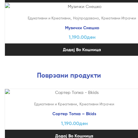
,
,
Едукативни и Креативни
Најпродавано
Креативни Играчки
Музички Снешко
1,190.00
ден
Додај Во Кошница
Поврзани продукти
,
Едукативни и Креативни
Креативни Играчки
Сортер Топка – Bkids
1,190.00
ден
Додај Во Кошница