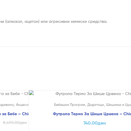
чи (алкохол, ацетон) или агресивни хемиски средства.
,
,
,
,
одавано
Акцесоари
Ваги
Бебешки Програм
Додатоци
Шишиња и Цу
 за Бебе – Chicco
Футрола Термо За Шише Црвена – Chi
н
8,490.00
ден
740.00
ден