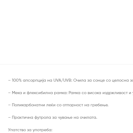
– 100% апсорпција на UVA/UVB: Очила за сонце со целосна за
– Мека и флексибилна рамка: Рамка со висока издржливост и 
– Поликарбонатни леќи со отпорност на гребење.
– Практична футрола за чување на очилата.
Упатство за употреба: