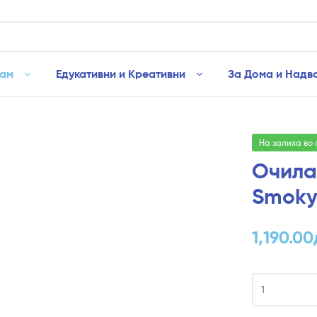
рам
Едукативни и Креативни
За Дома и Надв
На залиха во
Очила
Smoky 
1,190.00