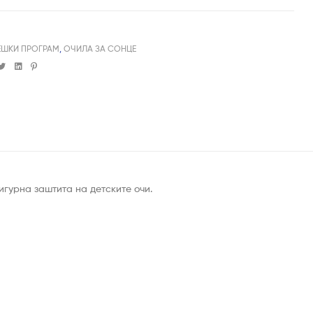
ЕШКИ ПРОГРАМ
,
ОЧИЛА ЗА СОНЦЕ
cebook
Twitter
Linkedin
Pinterest
игурна заштита на детските очи.