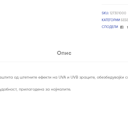
SKU:
127301000
КАТЕГОРИИ
БЕБ
Fa
СПОДЕЛИ
Опис
штита од штетните ефекти на UVA и UVB зраците, обезбедувајќи с
удобност, прилагодена за најмалите.