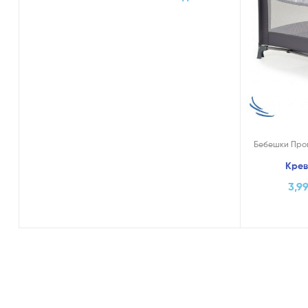
Бебешки Про
Крев
3,9