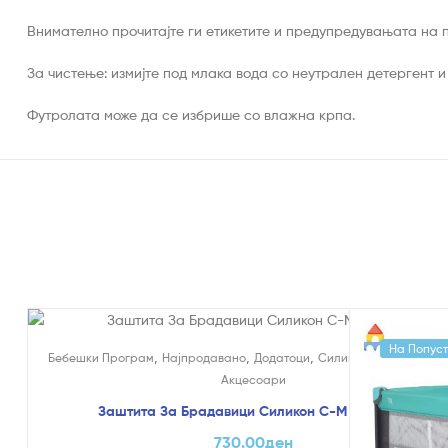
Внимателно прочитајте ги етикетите и предупредувањата на 
За чистење: измијте под млака вода со неутрален детергент 
Футролата може да се избрише со влажна крпа.
На Попуст
,
,
,
Бебешки Програм
Најпродавано
Додатоци
Силиконски Брадавиц
Акцесоари
Заштита За Брадавици Силикон С-М – Chicco
730.00
ден