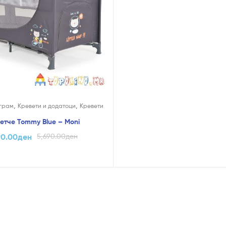
,
,
грам
Кревети и додатоци
Кревети
етче Tommy Blue – Moni
90.00
ден
5,690.00
ден