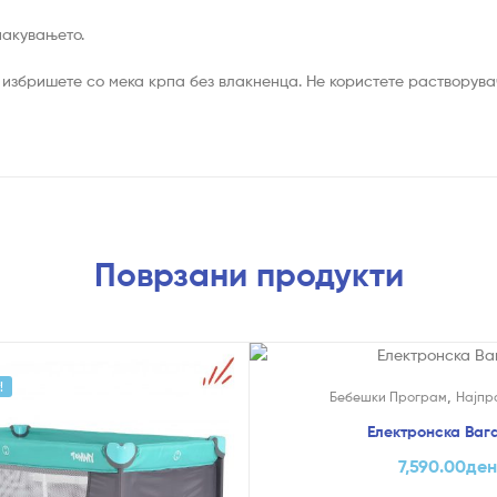
пакувањето.
и избришете со мека крпа без влакненца. Не користете растворува
Поврзани продукти
!
На Попуст!
,
,
и
Бебешки Програм
Најпр
Електронска Вага
7,590.00
де