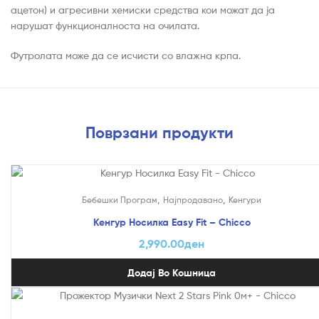
ацетон) и агресивни хемиски средства кои можат да ја
нарушат функционалноста на очилата.
Футролата може да се исчисти со влажна крпа.
Поврзани продукти
,
,
Бебешки Програм
Најпродавано
Кенгури
Кенгур Носилка Easy Fit – Chicco
2,990.00
ден
Додај Во Кошница