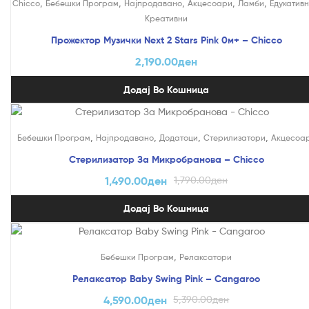
,
,
,
,
,
Chicco
Бебешки Програм
Најпродавано
Акцесоари
Ламби
Едукативн
Креативни
Прожектор Музички Next 2 Stars Pink 0м+ – Chicco
2,190.00
ден
Додај Во Кошница
На Попуст!
,
,
,
,
Бебешки Програм
Најпродавано
Додатоци
Стерилизатори
Акцесоа
Стерилизатор За Микробранова – Chicco
1,490.00
ден
1,790.00
ден
Додај Во Кошница
На Попуст!
,
Бебешки Програм
Релаксатори
Релаксатор Baby Swing Pink – Cangaroo
4,590.00
ден
5,390.00
ден