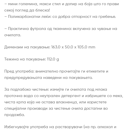
– мини големина, макси стил и допир на боја што го прави
секој поглед да блеска!
– Поликарбонатни леќи: со добра отпорност на гребење.
– Практична футрола од ткаенина: вклучена за чување на
очилата.
Димензии на пакување: 163.0 х 50.0 х 105.0 mm
Тежина на пакување: 112.0 g
Пред употреба: внимателно прочитајте ги етикетите и
предупредувањата наведени на пакувањето.
За подлабоко чистење: измијте ги очилата под млака
проточна вода со неутрален детергент и избришете со мека,
чиста крпа која не остава влакненца, или користете
специјални производи за чистење очила достапни во
продажба.
Избегнувајте употреба на растворувачи (на пр. алкохол и