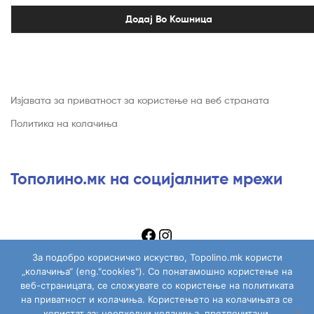
Додај Во Кошница
Изјавата за приватност за користење на веб страната
Политика на колачиња
Тополино.мк на социјалните мрежи
За подобро корисничко искуство, Topolino.mk користи
„колачиња“ (eng."cookies"). Со понатамошно користење на
веб-страницата, се сложувате со користење на политиката
на приватност и колачиња. Користењето на колачињата се
Copyright © 2026
Topolino.mk
. All Rights Reserved.
користат за: неопходни колачиња, претпочитани,