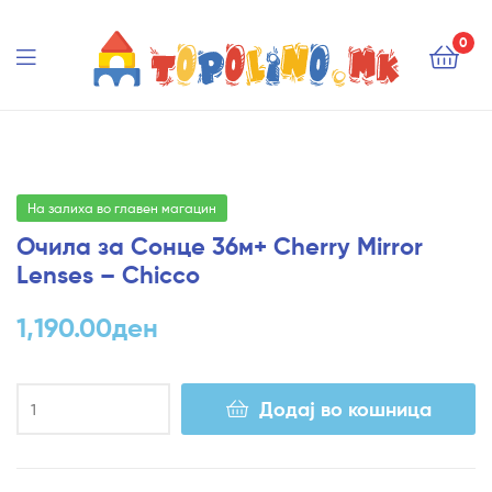
Topolino.mk
0
Topolino.mk
На залиха во главен магацин
Очила за Сонце 36м+ Cherry Mirror
Lenses – Chicco
1,190.00
ден
Додај во кошница