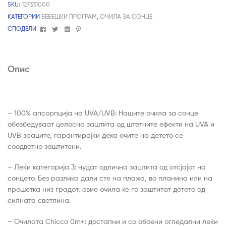
SKU:
127331000
КАТЕГОРИИ
БЕБЕШКИ ПРОГРАМ
,
ОЧИЛА ЗА СОНЦЕ
Facebook
Twitter
Linkedin
Pinterest
СПОДЕЛИ
Опис
– 100% апсорпција на UVA/UVB: Нашите очила за сонце
обезбедуваат целосна заштита од штетните ефекти на UVA и
UVB зраците, гарантирајќи дека очите на детето се
соодветно заштитени.
– Леќи категорија 3: нудат одлична заштита од отсјајот на
сонцето. Без разлика дали сте на плажа, во планина или на
прошетка низ градот, овие очила ќе го заштитат детето од
силната светлина.
– Очилата Chicco 0m+: достапни и со обоени огледални леќи