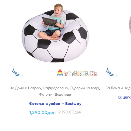
,
,
,
За Дома и Надвор
Најпродавано
Лудории на вода
За Дома и Над
,
Фотељи
Додатоци
Кацига
Фотеља фудбал – Bestway
1,290.00
ден
2,190.00
ден