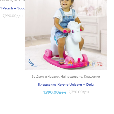
ротинети
Scoot & Ride
1 Peach – Scoot & Ride
н
7,990.00
ден
,
,
За Дома и Надвор
Најпродавано
Клацкалки
Клацкалка Коњче Unicorn – Dolu
1,990.00
ден
2,390.00
ден