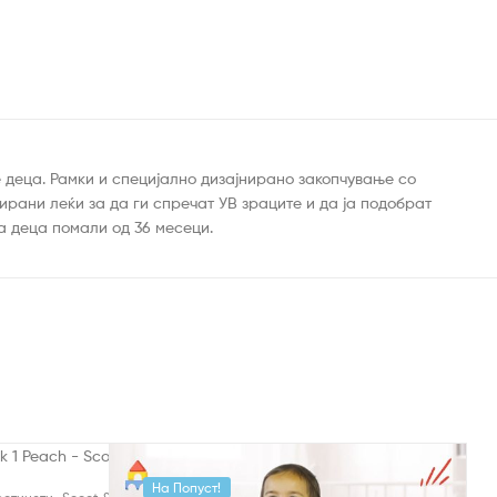
е деца. Рамки и специјално дизајнирано закопчување со
ирани леќи за да ги спречат УВ зраците и да ја подобрат
а деца помали од 36 месеци.
На Попуст!
,