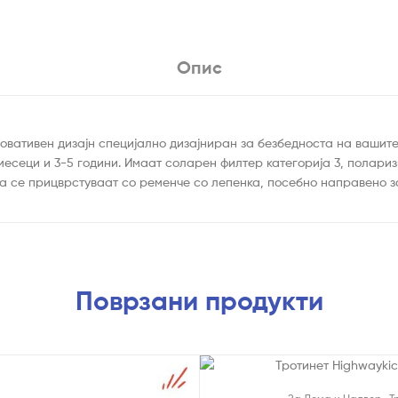
Опис
новативен дизајн специјално дизајниран за безбедноста на вашит
месеци и 3-5 години. Имаат соларен филтер категорија 3, полариз
а се прицврстуваат со ременче со лепенка, посебно направено з
Поврзани продукти
На Попуст!
,