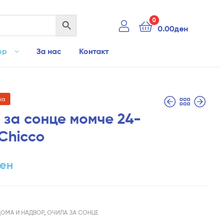
0
0.00
ден
ор
За нас
Контакт
ха
 за сонце момче 24-
Chicco
1,290.00
7,790.00
ден
ден
5,790.00
ден
ен
ДОМА И НАДВОР
,
ОЧИЛА ЗА СОНЦЕ