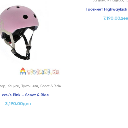
За Дома и Надвор
Т
Тротинет Highwaykick 
7,190.00
де
,
,
,
вор
Кациги
Тротинети
Scoot & Ride
 xxs/s Pink – Scoot & Ride
3,190.00
ден