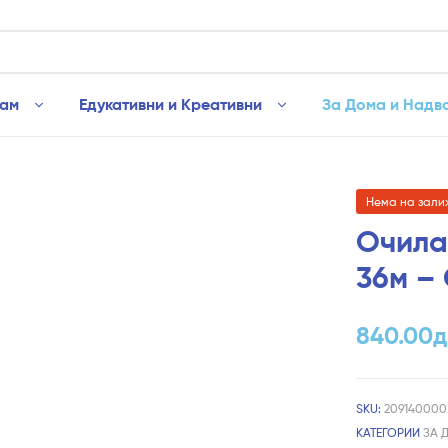
рам
Едукативни и Креативни
За Дома и Надв
Нема на зали
Очила
36м – 
840.00
д
SKU:
209140000
КАТЕГОРИИ
ЗА 