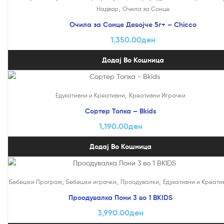
,
Надвор
Очила за Сонце
Очила за Сонце Девојче 5г+ – Chicco
1,350.00
ден
Додај Во Кошница
,
Едукативни и Креативни
Креативни Играчки
Сортер Топка – Bkids
1,190.00
ден
Додај Во Кошница
,
,
,
Бебешки Програм
Бебешки играчки
Проодувалки
Едукативни и Креати
Проодувалка Пони 3 во 1 BKIDS
3,990.00
ден