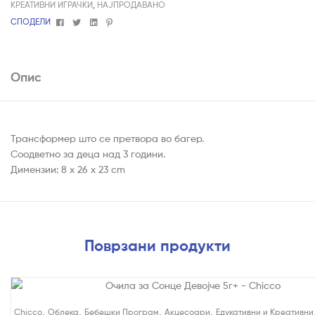
КРЕАТИВНИ ИГРАЧКИ
,
НАЈПРОДАВАНО
Facebook
Twitter
Linkedin
Pinterest
СПОДЕЛИ
Опис
Трансформер што се претвора во багер.
Соодветно за деца над 3 години.
Димензии: 8 x 26 x 23 cm
Поврзани продукти
,
,
,
,
Chicco
Облека
Бебешки Програм
Акцесоари
Едукативни и Креативни