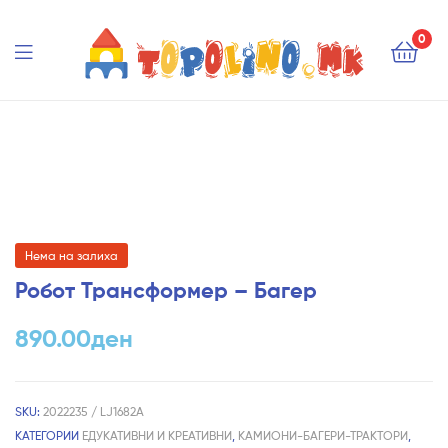
Topolino.mk
0
Topolino.mk
Нема на залиха
Робот Трансформер – Багер
890.00
ден
SKU:
2022235 / LJ1682A
КАТЕГОРИИ
ЕДУКАТИВНИ И КРЕАТИВНИ
,
КАМИОНИ-БАГЕРИ-ТРАКТОРИ
,