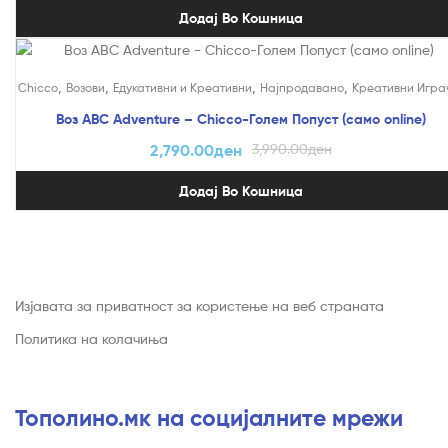
Додај Во Кошница
На Попуст!
,
,
,
,
Chicco
Возови
Едукативни и Креативни
Најпродавано
Креативни Игра
Воз ABC Adventure – Chicco-Голем Попуст (само online)
2,790.00
ден
3,990.00
ден
Додај Во Кошница
Изјавата за приватност за користење на веб страната
Политика на колачиња
Тополино.мк на социјалните мрежи