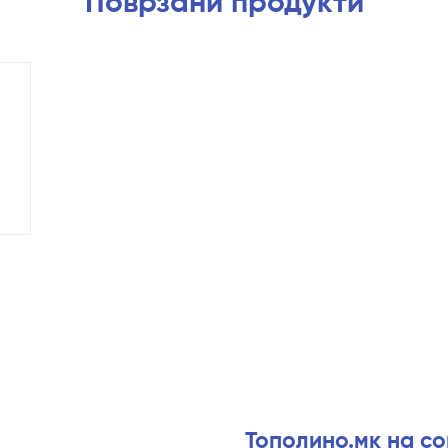
Поврзани продукти
Тополино.мк на с