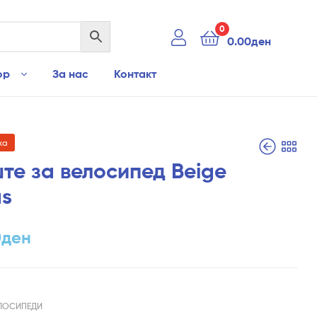
0
0.00
ден
ор
За нас
Контакт
ха
те за велосипед Beige
as
3,590.00
ден
2,890.00
ден
0
ден
ЛОСИПЕДИ