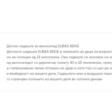
Детско седиште за велосипед ELIBAS BEIGE
Детското седиште ELIBAS BEIGE е наменето за деца на возраст 
но не потешки од 22 килограми. Ова седиште се монтира на 
од велосипедот со дијаметар помеѓу 30 и 40 милиметри, прек
и галванизиран челик отпорен на удар и сето тоа со цел да 
и безбедност на вашето дете. Седиштето има и воздушно перн
го спречува потењето на вашето дете во топлите денови