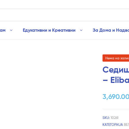
рам
Едукативни и Креативни
За Дома и Надв
Нема на зали
Седиш
– Elib
3,690.0
SKU:
10261
КАТЕГОРИЈА
ВЕ