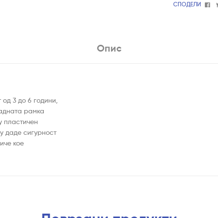
Fa
СПОДЕЛИ
Опис
од 3 до 6 години,
задната рамка
у пластичен
му даде сигурност
иче кое