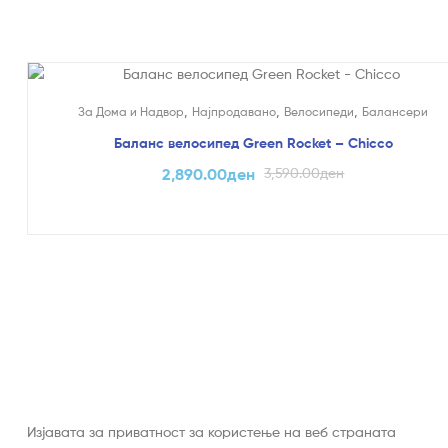
На Попуст!
,
,
,
За Дома и Надвор
Најпродавано
Велосипеди
Балансери
Баланс велосипед Green Rocket – Chicco
2,890.00
ден
3,590.00
ден
Изјавата за приватност за користење на веб страната