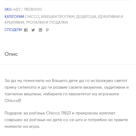
SKU:
4672 / 118230000
КАТЕГОРИИ
CHICCO
,
БЕБЕШКИ ПРОГРАМ
,
ДОДАТОЦИ
,
ЕДУКАТИВНИ И
КРЕАТИВНИ
,
ТРОПАЛКИ И ГЛОДАЛКИ
Facebook
Twitter
Linkedin
Pinterest
СПОДЕЛИ
Опис
За да му помогнете на Вашето дете да го истражува светот
преку сетилата и да ги развие своите визуелни, аудитивни и
тактилни вештини, изберете го квалитетот на играчките
Chicco!!!
Подарок за раѓање Chicco 11823 е прекрасен комплет
совршен за раѓање на дете со се што е потребно за првите
моменти на игра.