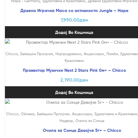
,
,
Hape - Germany
Едукативни и Креативни
Дрвени Едукативни Играчки
Дрвена Играчка Маса со активности Jungle – Hape
7,990.00
ден
Додај Во Кошница
,
,
,
,
,
Chicco
Бебешки Програм
Најпродавано
Акцесоари
Ламби
Едукативн
Креативни
Прожектор Музички Next 2 Stars Pink 0м+ – Chicco
2,190.00
ден
Додај Во Кошница
,
,
,
,
Chicco
Облека
Бебешки Програм
Акцесоари
Едукативни и Креативни
,
Надвор
Очила за Сонце
Очила за Сонце Девојче 5г+ – Chicco