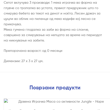
Сетот вклучува 3 производи: 1 мека играчка во форма на
глувче со тропалка во устата, првиот придружник што го
смирува бебето во текот на денот и ноќта. Лесен држач за
цуцли во облик на пиленце од меко кадифе кој лесно се
прикачува.
Мека гумена глодалка за заби во форма на слонче,
совршена за смирување на непцата за време на периодот
на никнување на забите.
Препорачана возраст: од 0 месеци
Димензии: 27 x 3 x 27 цм.
Поврзани продукти