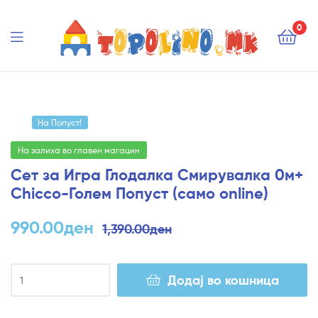
Topolino.mk
0
Topolino.mk
На Попуст!
На залиха во главен магацин
Сет за Игра Глодалка Смирувалка 0м+
Chicco-Голем Попуст (само online)
990.00
ден
1,390.00
ден
Додај во кошница