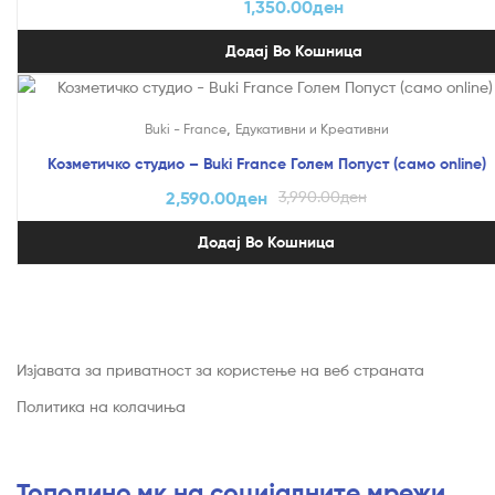
1,350.00
ден
Додај Во Кошница
На Попуст!
,
Buki - France
Едукативни и Креативни
Козметичко студио – Buki France Голем Попуст (само online)
2,590.00
ден
3,990.00
ден
Додај Во Кошница
Изјавата за приватност за користење на веб страната
Политика на колачиња
Тополино.мк на социјалните мрежи