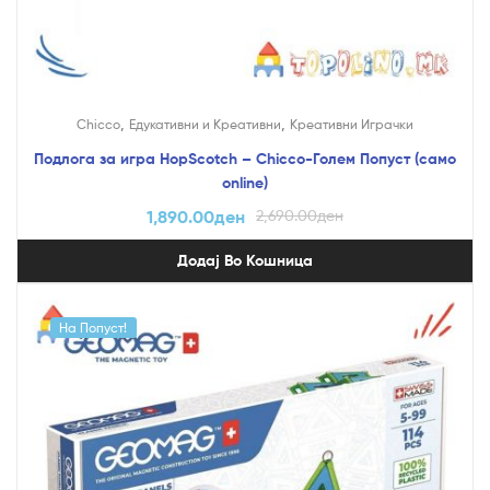
,
,
Chicco
Едукативни и Креативни
Креативни Играчки
Подлога за игра HopScotch – Chicco-Голем Попуст (само
online)
1,890.00
ден
2,690.00
ден
Додај Во Кошница
На Попуст!