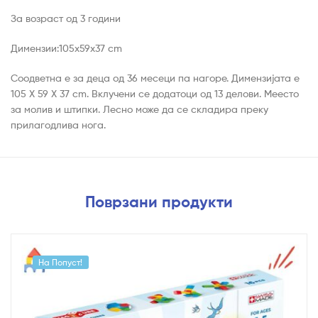
За возраст од 3 години
Димензии:105x59x37 cm
Соодветна е за деца од 36 месеци па нагоре. Димензијата е
105 X 59 X 37 cm. Вклучени се додатоци од 13 делови. Меесто
за молив и штипки. Лесно може да се складира преку
прилагодлива нога.
Поврзани продукти
На Попуст!