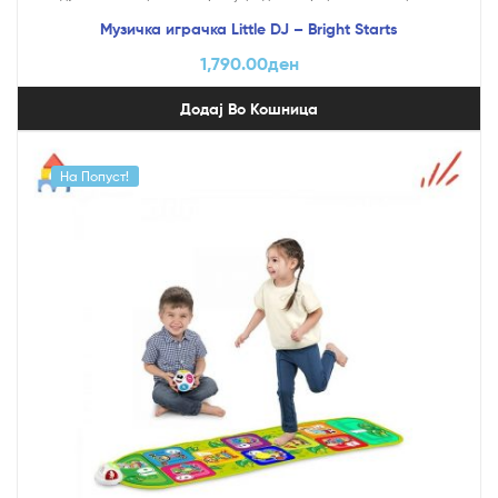
Музичка играчка Little DJ – Bright Starts
1,790.00
ден
Додај Во Кошница
На Попуст!