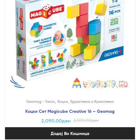
,
,
Geomag - Swiss
Коцки
Едукативни и Креативни
Коцки Сет Magicube Creative 16 – Geomag
2,090.00
ден
2,590.00
ден
Додај Во Кошница