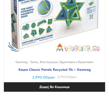
,
,
Geomag - Swiss
Конструкции
Едукативни и Креативни
Коцки Classic Panels Recycled 114 – Geomag
2,990.00
ден
3,790.00
ден
Додај Во Кошница