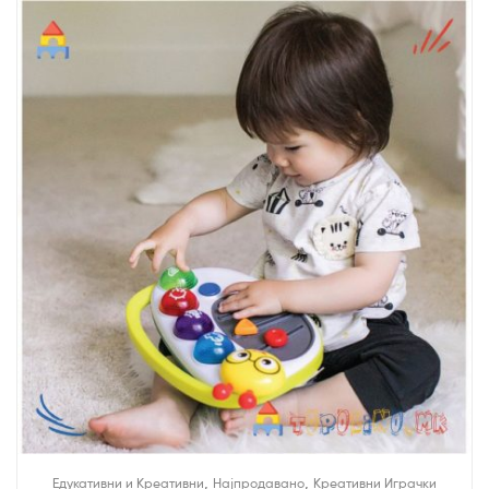
,
,
Едукативни и Креативни
Најпродавано
Креативни Играчки