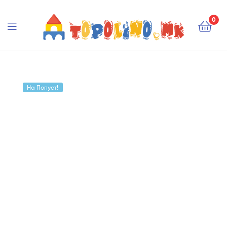
Topolino.mk
0
Topolino.mk
На Попуст!