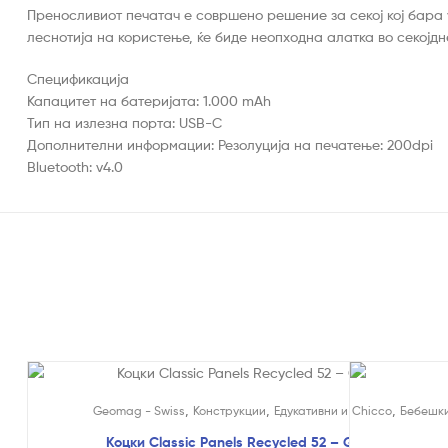
Преносливиот печатач е совршено решение за секој кој бара
леснотија на користење, ќе биде неопходна алатка во секојдн
Спецификација
Капацитет на батеријата: 1.000 mAh
Тип на излезна порта: USB-C
Дополнителни информации: Резолуција на печатење: 200dpi
Bluetooth: v4.0
На Попуст!
,
,
,
Geomag - Swiss
Конструкции
Едукативни и Креативни
Chicco
Бебешк
Коцки Classic Panels Recycled 52 – Geomag