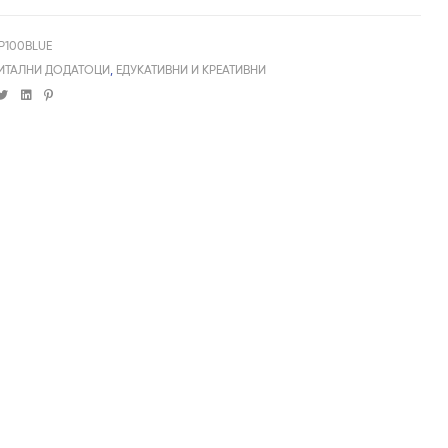
TP100BLUE
ИТАЛНИ ДОДАТОЦИ
,
ЕДУКАТИВНИ И КРЕАТИВНИ
cebook
Twitter
Linkedin
Pinterest