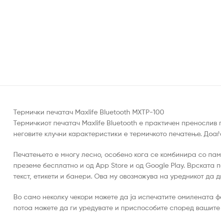
Термички печатач Maxlife Bluetooth MXTP-100
Термичкиот печатач Maxlife Bluetooth е практичен пренослив
неговите клучни карактеристики е термичкото печатење. Доаѓа
Печатењето е многу лесно, особено кога се комбинира со пам
преземе бесплатно и од App Store и од Google Play. Врската 
текст, етикети и банери. Ова му овозможува на уредникот да д
Во само неколку чекори можете да ја испечатите омилената ф
потоа можете да ги уредувате и приспособите според вашите