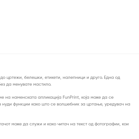
до цртежи, белешки, етикети, налепници и друго. Една од
без да менувате мастило.
 на наменската апликација FunPrint, која може да се
та нуди функции како што се волшебник за цртање, уредувач на
чот може да служи и како читач на текст од фотографии, кои