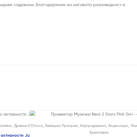
 видови содржини. Благодарение на неговата разновидност и
,
,
,
,
,
ативни
Дрвени Едукативни Играчки
Chicco
Бебешки Програм
Најпродавано
Акцесоари
Ла
Креативни
активности Jungle – Hape