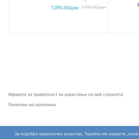
1,390.00
ден
1,790.00
ден
Изјавата за приватност за користење на веб страната
Политика на колачиња
За подобро корисничко искуство, Topolino.mk користи „кола