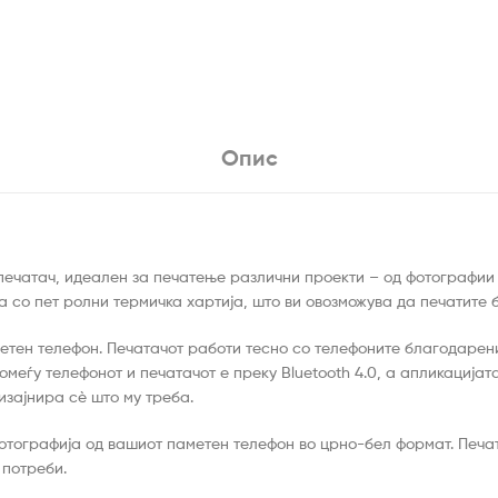
Опис
 печатач, идеален за печатење различни проекти – од фотографии 
 со пет ролни термичка хартија, што ви овозможува да печатите 
етен телефон. Печатачот работи тесно со телефоните благодарение
помеѓу телефонот и печатачот е преку Bluetooth 4.0, а апликација
изајнира сè што му треба.
отографија од вашиот паметен телефон во црно-бел формат. Печата
 потреби.