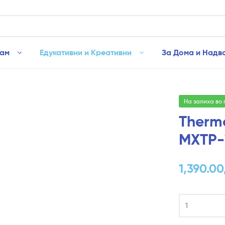
рам
Едукативни и Креативни
За Дома и Надв
На залиха во
Therma
MXTP-1
1,390.00