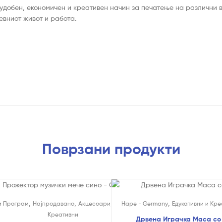
 удобен, економичен и креативен начин за печатење на различни
евниот живот и работа.
Поврзани продукти
,
,
,
,
,
и Програм
Најпродавано
Акцесоари
Ламби
Hape - Germany
Едукативни и
Едукативни и Кре
Креативни
Дрвена Играчка Маса со 