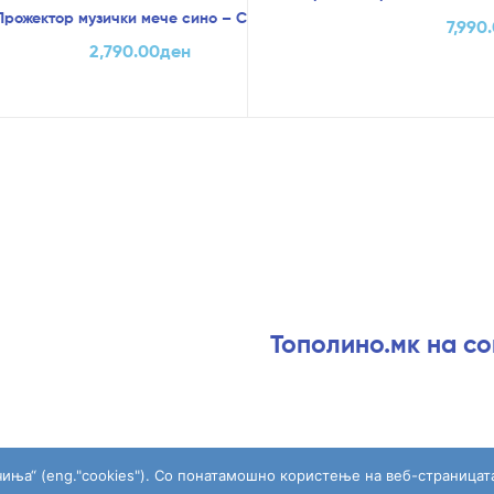
Прожектор музички мече сино – Chicco
7,990
2,790.00
ден
Тополино.мк на с
чиња“ (eng."cookies"). Со понатамошно користење на веб-страницат