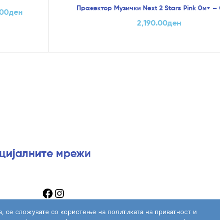
Прожектор Музички Next 2 Stars Pink 0м+ –
.00
ден
2,190.00
ден
оцијалните мрежи
а, се сложувате со користење на политиката на приватност и