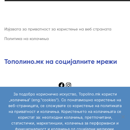
Изјавата за приватност за користење на веб страната
Политика на колачиња
Тополино.мк на социјалните мрежи
За подобро корисничко искуство, Topolino.mk користи
„колачиња“ (eng."cookies"). Со понатамошно користење на
веб-страницата, се сложувате со користење на политиката
на приватност и колачиња. Користењето на колачињата се
Copyright © 2026
Topolino.mk
. All Rights Reserved.
користат за: неопходни колачиња, претпочитани,
статистички, маркетиншки, колачиња за перформанси и
функционалност и колачиња од социјални медиуми.