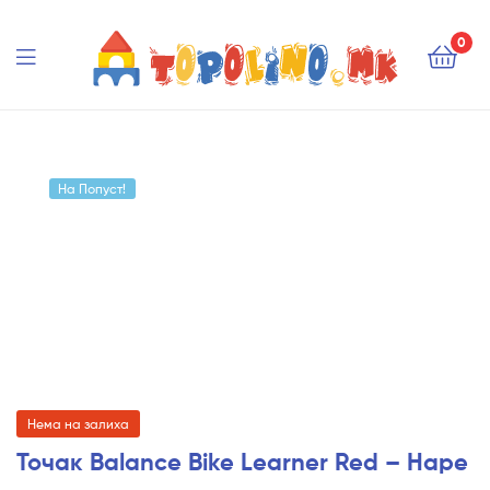
Topolino.mk
0
Topolino.mk
На Попуст!
Нема на залиха
Точак Balance Bike Learner Red – Hape