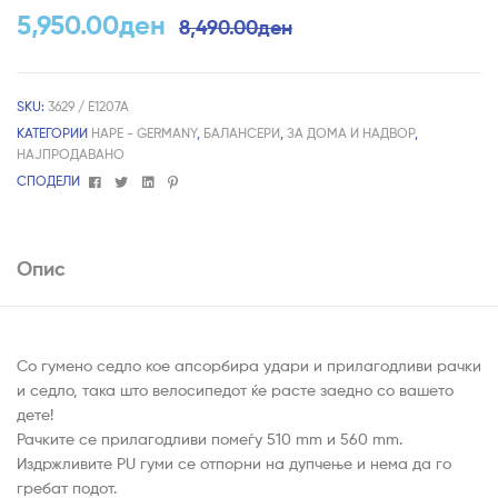
5,950.00
ден
8,490.00
ден
SKU:
3629 / E1207A
КАТЕГОРИИ
HAPE - GERMANY
,
БАЛАНСЕРИ
,
ЗА ДОМА И НАДВОР
,
НАЈПРОДАВАНО
Facebook
Twitter
Linkedin
Pinterest
СПОДЕЛИ
Опис
Со гумено седло кое апсорбира удари и прилагодливи рачки
и седло, така што велосипедот ќе расте заедно со вашето
дете!
Рачките се прилагодливи помеѓу 510 mm и 560 mm.
Издржливите PU гуми се отпорни на дупчење и нема да го
гребат подот.