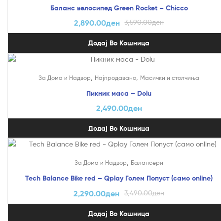
Баланс велосипед Green Rocket – Chicco
2,890.00
ден
3,590.00
ден
Додај Во Кошница
,
,
За Дома и Надвор
Најпродавано
Mасички и столчиња
Пикник маса – Dolu
2,490.00
ден
Додај Во Кошница
На Попуст!
,
За Дома и Надвор
Балансери
Tech Balance Bike red – Qplay Голем Попуст (само online)
2,290.00
ден
3,490.00
ден
Додај Во Кошница