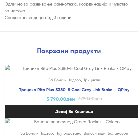
Одлично за развивање рамнотежа, координација и чувство
за насока.
Соодветно за деца над 3 години.
Поврзани продукти
На Попуст!
,
За Дома и Надвор
Трицикли
Трицикл Rito Plus S380-8 Cool Grey Link Brake – QPlay
5,790.00
ден
7,790.00
ден
Додај Во Кошница
На Попуст!
,
,
,
За Дома и Надвор
Најпродавано
Велосипеди
Балансери