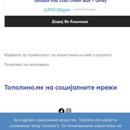
Трицикл Rito S380 Green Blue – QPlay
4,990.00
ден
7,460.00
ден
Додај Во Кошница
Изјавата за приватност за користење на веб страната
Политика на колачиња
Тополино.мк на социјалните мрежи
За подобро корисничко искуство, Topolino.mk користи
„колачиња“ (eng."cookies"). Со понатамошно користење на