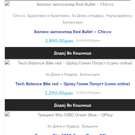
На Попуст!
,
,
,
,
Chicco
Едукативни и Креативни
За Дома и Надвор
Најпродавано
Балансери
Баланс велосипед Red Bullet – Chicco
2,890.00
ден
3,590.00
ден
Додај Во Кошница
На Попуст!
,
За Дома и Надвор
Балансери
Tech Balance Bike red – Qplay Голем Попуст (само online)
2,290.00
ден
3,490.00
ден
Додај Во Кошница
На Попуст!
,
За Дома и Надвор
Трицикли