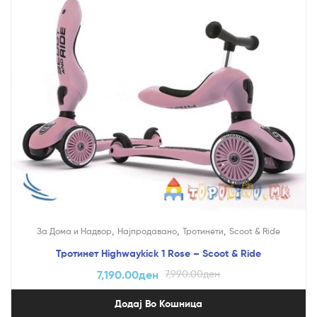
,
,
,
За Дома и Надвор
Најпродавано
Тротинети
Scoot & Ride
Тротинет Highwaykick 1 Rose – Scoot & Ride
7,190.00
ден
7,990.00
ден
Додај Во Кошница