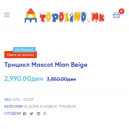
Topolino.mk
0
Topolino.mk
На Попуст!
Нема на залиха
Трицикл Mascot Mian Beige
2,990.00
ден
3,850.00
ден
SKU:
6278 / 710239
КАТЕГОРИИ
ЗА ДОМА И НАДВОР
,
ТРИЦИКЛИ
Facebook
Twitter
Linkedin
Pinterest
СПОДЕЛИ