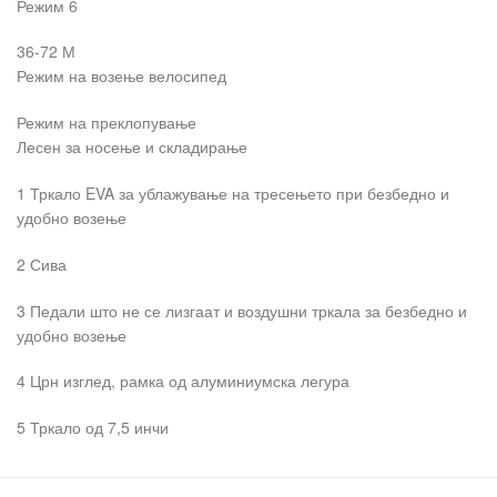
Режим 6
36-72 М
Режим на возење велосипед
Режим на преклопување
Лесен за носење и складирање
1 Тркало EVA за ублажување на тресењето при безбедно и
удобно возење
2 Сива
3 Педали што не се лизгаат и воздушни тркала за безбедно и
удобно возење
4 Црн изглед, рамка од алуминиумска легура
5 Тркало од 7,5 инчи