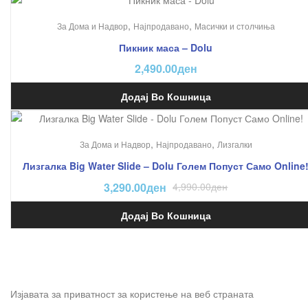
,
,
За Дома и Надвор
Најпродавано
Mасички и столчиња
Пикник маса – Dolu
2,490.00
ден
Додај Во Кошница
На Попуст!
,
,
За Дома и Надвор
Најпродавано
Лизгалки
Лизгалка Big Water Slide – Dolu Голем Попуст Само Online
3,290.00
ден
4,990.00
ден
Додај Во Кошница
Изјавата за приватност за користење на веб страната