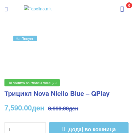
Topolino.mk
0
Topolino.mk
На Попуст!
На залиха во главен магацин
Трицикл Nova Niello Blue – QPlay
7,590.00
ден
8,660.00
ден
Додај во кошница