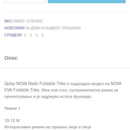
SKU:
2909О / S700-602
КАТЕГОРИИ
ЗА ДОМА И НАДВОР
,
ТРИЦИКЛИ
Facebook
Twitter
Linkedin
Pinterest
СПОДЕЛИ
Опис
Qplay NOVA Niello Foldable Trike е надграден модел на NOVA
EVA Foldable Trike. Има нов стил, суперкомпактна рамка за
преклопување и ја задржува истата функција.
Режим 1
10-12 М
Интерактивен режим на туркање лице в лице