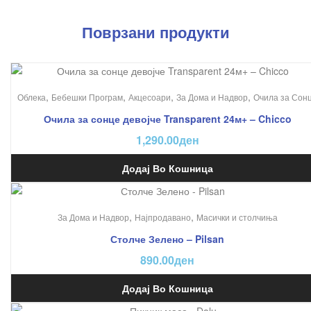
Поврзани продукти
,
,
,
,
Облека
Бебешки Програм
Акцесоари
За Дома и Надвор
Очила за Сон
Очила за сонце девојче Transparent 24м+ – Chicco
1,290.00
ден
Додај Во Кошница
,
,
За Дома и Надвор
Најпродавано
Mасички и столчиња
Столче Зелено – Pilsan
890.00
ден
Додај Во Кошница