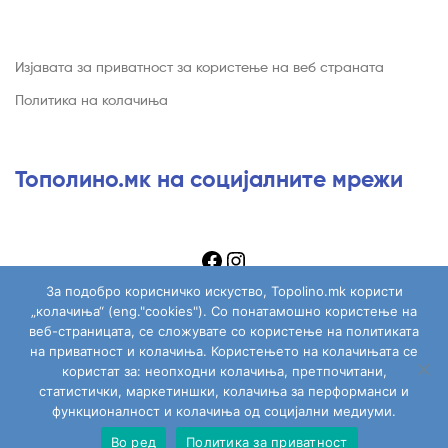
Изјавата за приватност за користење на веб страната
Политика на колачиња
Тополино.мк на социјалните мрежи
За подобро корисничко искуство, Topolino.mk користи
„колачиња“ (eng."cookies"). Со понатамошно користење на
веб-страницата, се сложувате со користење на политиката
на приватност и колачиња. Користењето на колачињата се
Copyright © 2026
Topolino.mk
. All Rights Reserved.
користат за: неопходни колачиња, претпочитани,
статистички, маркетиншки, колачиња за перформанси и
функционалност и колачиња од социјални медиуми.
Во ред
Политика за приватност