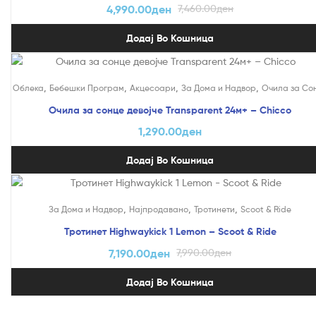
4,990.00
ден
7,460.00
ден
Додај Во Кошница
,
,
,
,
Облека
Бебешки Програм
Акцесоари
За Дома и Надвор
Очила за Со
Очила за сонце девојче Transparent 24м+ – Chicco
1,290.00
ден
Додај Во Кошница
На Попуст!
,
,
,
За Дома и Надвор
Најпродавано
Тротинети
Scoot & Ride
Тротинет Highwaykick 1 Lemon – Scoot & Ride
7,190.00
ден
7,990.00
ден
Додај Во Кошница