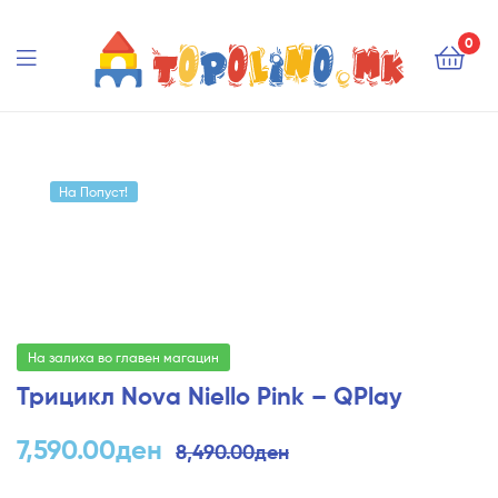
Topolino.mk
0
Topolino.mk
На Попуст!
На залиха во главен магацин
Трицикл Nova Niello Pink – QPlay
7,590.00
ден
8,490.00
ден