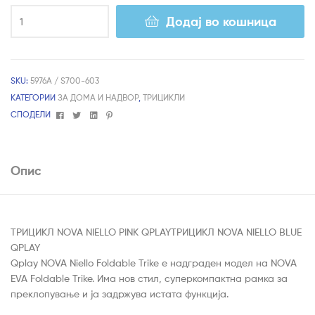
Додај во кошница
SKU:
5976А / S700-603
КАТЕГОРИИ
ЗА ДОМА И НАДВОР
,
ТРИЦИКЛИ
Facebook
Twitter
Linkedin
Pinterest
СПОДЕЛИ
Опис
ТРИЦИКЛ NOVA NIELLO PINK QPLAYТРИЦИКЛ NOVA NIELLO BLUE
QPLAY
Qplay NOVA Niello Foldable Trike е надграден модел на NOVA
EVA Foldable Trike. Има нов стил, суперкомпактна рамка за
преклопување и ја задржува истата функција.