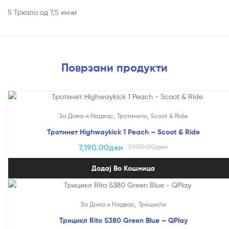
5 Тркало од 7,5 инчи
Поврзани продукти
На Попуст!
,
,
За Дома и Надвор
Тротинети
Scoot & Ride
Тротинет Highwaykick 1 Peach – Scoot & Ride
7,190.00
ден
7,990.00
ден
Додај Во Кошница
На Попуст!
,
За Дома и Надвор
Трицикли
Трицикл Rito S380 Green Blue – QPlay