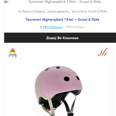
На Попуст!
,
,
,
За Дома и Надвор
Најпродавано
Тротинети
Scoot & Ride
Тротинет Highwaykick 1 Kiwi – Scoot & Ride
7,190.00
ден
7,990.00
ден
Додај Во Кошница