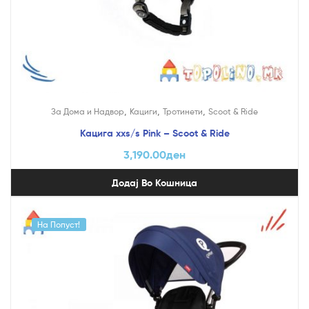
,
,
,
За Дома и Надвор
Кациги
Тротинети
Scoot & Ride
Кацига xxs/s Pink – Scoot & Ride
3,190.00
ден
Додај Во Кошница
На Попуст!