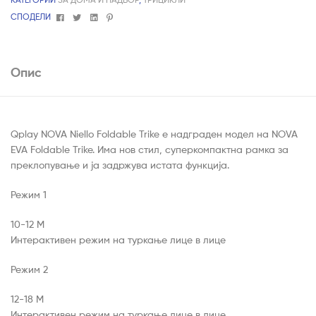
Facebook
Twitter
Linkedin
Pinterest
СПОДЕЛИ
Опис
Qplay NOVA Niello Foldable Trike е надграден модел на NOVA
EVA Foldable Trike. Има нов стил, суперкомпактна рамка за
преклопување и ја задржува истата функција.
Режим 1
10-12 М
Интерактивен режим на туркање лице в лице
Режим 2
12-18 М
Интерактивен режим на туркање лице в лице