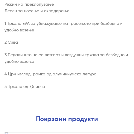
Режим на преклопување
Лесен за носење и складирање
1 Тркало EVA за ублажување на тресењето при безбедно и
удобно возење
2 Сива
3 Педали што не се лизгаат и воздушни тркала за безбедно и
удобно возење
4 Црн изглед, рамка од алуминиумска легура
5 Тркало од 7,5 инчи
Поврзани продукти