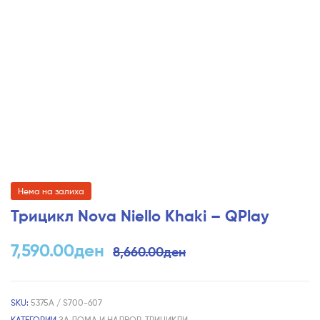
Нема на залиха
Трицикл Nova Niello Khaki – QPlay
7,590.00
ден
8,660.00
ден
SKU:
5375A / S700-607
КАТЕГОРИИ
ЗА ДОМА И НАДВОР
,
ТРИЦИКЛИ