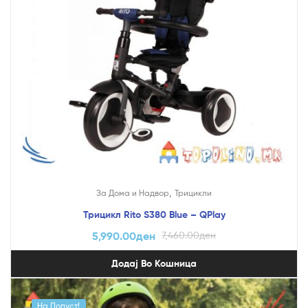
,
За Дома и Надвор
Трицикли
Трицикл Rito S380 Blue – QPlay
5,990.00
ден
7,460.00
ден
Додај Во Кошница
На Попуст!