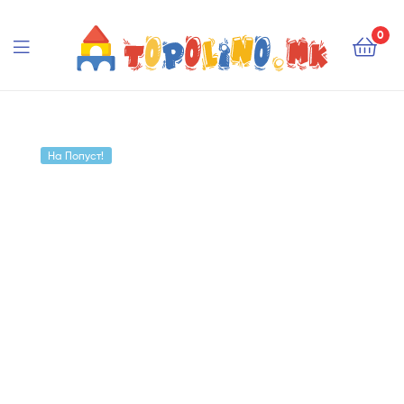
Topolino.mk
0
Topolino.mk
На Попуст!