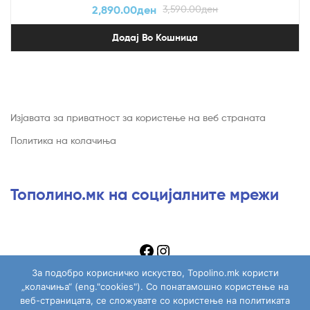
2,890.00
ден
3,590.00
ден
Додај Во Кошница
Изјавата за приватност за користење на веб страната
Политика на колачиња
Тополино.мк на социјалните мрежи
За подобро корисничко искуство, Topolino.mk користи
„колачиња“ (eng."cookies"). Со понатамошно користење на
веб-страницата, се сложувате со користење на политиката