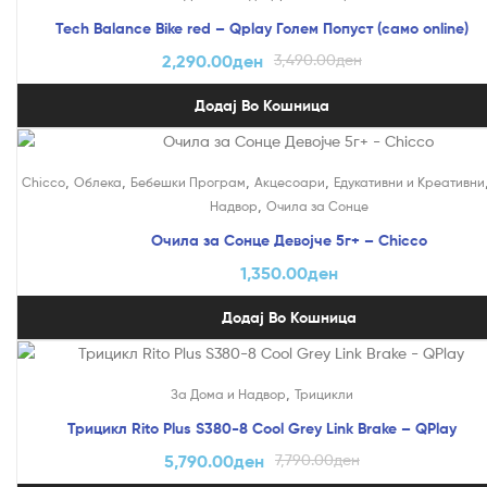
Tech Balance Bike red – Qplay Голем Попуст (само online)
2,290.00
ден
3,490.00
ден
Додај Во Кошница
,
,
,
,
Chicco
Облека
Бебешки Програм
Акцесоари
Едукативни и Креативни
,
Надвор
Очила за Сонце
Очила за Сонце Девојче 5г+ – Chicco
1,350.00
ден
Додај Во Кошница
На Попуст!
,
За Дома и Надвор
Трицикли
Трицикл Rito Plus S380-8 Cool Grey Link Brake – QPlay
5,790.00
ден
7,790.00
ден