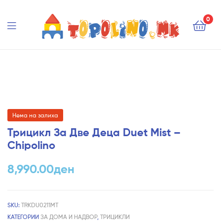
Topolino.mk
0
Topolino.mk
Нема на залиха
Трицикл За Две Деца Duet Mist –
Chipolino
8,990.00
ден
SKU:
TRKDU0211MT
КАТЕГОРИИ
ЗА ДОМА И НАДВОР
,
ТРИЦИКЛИ