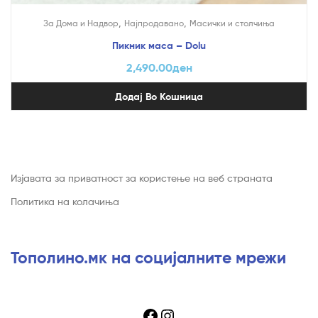
,
,
За Дома и Надвор
Најпродавано
Mасички и столчиња
Пикник маса – Dolu
2,490.00
ден
Додај Во Кошница
Изјавата за приватност за користење на веб страната
Политика на колачиња
Тополино.мк на социјалните мрежи