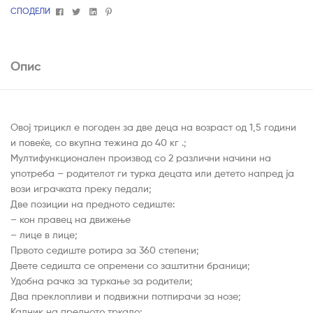
Facebook
Twitter
Linkedin
Pinterest
СПОДЕЛИ
Опис
Овој трицикл е погоден за две деца на возраст од 1,5 години
и повеќе, со вкупна тежина до 40 кг .;
Мултифункционален производ со 2 различни начини на
употреба – родителот ги турка децата или детето напред ја
вози играчката преку педали;
Две позиции на предното седиште:
– кон правец на движење
– лице в лице;
Првото седиште ротира за 360 степени;
Двете седишта се опремени со заштитни браници;
Удобна рачка за туркање за родители;
Два преклопливи и подвижни потпирачи за нозе;
Калник на предното тркало;