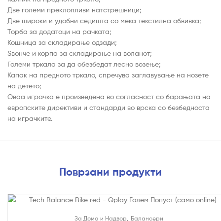
Две големи преклопливи натстрешници;
Две широки и удобни седишта со мека текстилна обвивка;
Торба за додатоци на рачката;
Кошница за складирање одзади;
Ѕвонче и корпа за складирање на воланот;
Големи тркала за да обезбедат лесно возење;
Капак на предното тркало, спречува заглавување на нозете
на детето;
Оваа играчка е произведена во согласност со барањата на
европските директиви и стандарди во врска со безбедноста
на играчките.
Поврзани продукти
На Попуст!
,
За Дома и Надвор
Балансери