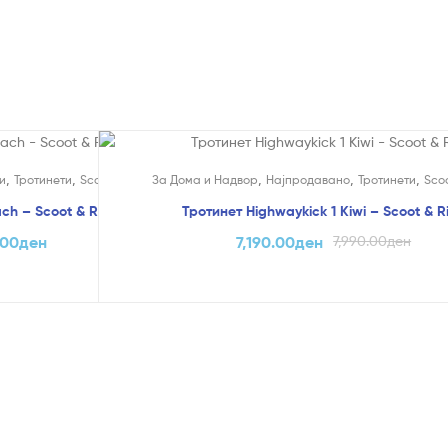
На Попуст!
,
,
,
,
,
и
Тротинети
Scoot & Ride
За Дома и Надвор
Најпродавано
Тротинети
Scoo
ch – Scoot & Ride
Тротинет Highwaykick 1 Kiwi – Scoot & R
.00
ден
7,190.00
ден
7,990.00
ден