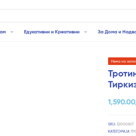
рам
Едукативни и Креативни
За Дома и Надв
Нема на зали
Троти
Тиркиз
1,590.00
SKU:
32000607
КАТЕГОРИЈА
ТР