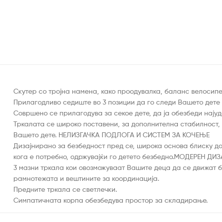
Скутер со тројна намена, како проодувалка, баланс велосипе
Прилагодливо седиште во 3 позиции да го следи Вашето дете 
Совршено се прилагодува за секое дете, да ја обезбеди нај
Тркалата се широко поставени, за дополнителна стабилност, 
Вашето дете. НЕЛИЗГАЧКА ПОДЛОГА И СИСТЕМ ЗА КОЧЕЊЕ
Дизајнирано за безбедност пред се, широка основа блиску до 
кога е потребно, одржувајќи го детето безбедно.МОДЕРЕН ДИ
3 мазни тркала кои овозможуваат Вашите деца да се движат б
рамнотежата и вештините за координација.
Предните тркала се светлечки.
Симпатичната корпа обезбедува простор за складирање.