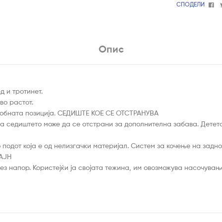
Fa
СПОДЕЛИ
Опис
д и тротинет.
во растот.
удобната позиција. СЕДИШТЕ КОЕ СЕ ОТСТРАНУВА
а седиштето може да се отстрани за дополнителна забава. Детето 
подот која е од нелизгачки материјал. Систем за кочење на задно
ЗАЈН
ез напор. Користејќи ја својата тежина, им овозможува насочувањ