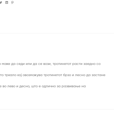
cebook
Twitter
Linkedin
Pinterest
може да седи или да се вози, тротинетот расти заедно со
то тркало кој овозможува тротинетот брзо и лесно да застане
е во лево и десно, што е одлично за развивање на