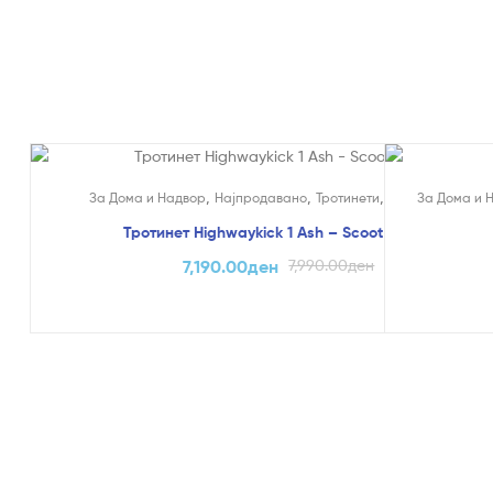
На Попуст!
,
,
,
За Дома и Надвор
Најпродавано
Тротинети
Scoot & Ride
За Дома и 
Тротинет Highwaykick 1 Ash – Scoot & Ride
7,190.00
ден
7,990.00
ден