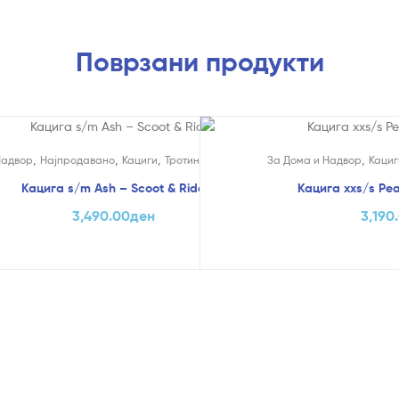
Поврзани продукти
,
,
,
,
,
Надвор
Најпродавано
Кациги
Тротинети
Scoot & Ride
За Дома и Надвор
Кациг
Кацига s/m Ash – Scoot & Ride
Кацига xxs/s Pea
3,490.00
ден
3,190