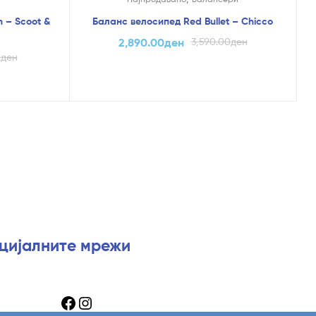
n – Scoot &
Баланс велосипед Red Bullet – Chicco
2,890.00
ден
3,590.00
ден
0
ден
оцијалните мрежи