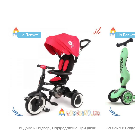
На Попуст!
На Попуст
,
,
За Дома и Надвор
Најпродавано
Трицикли
За Дома и Надв