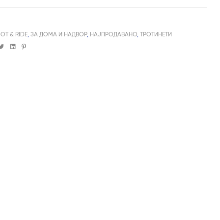
OT & RIDE
,
ЗА ДОМА И НАДВОР
,
НАЈПРОДАВАНО
,
ТРОТИНЕТИ
cebook
Twitter
Linkedin
Pinterest