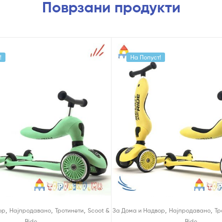
Поврзани продукти
!
На Попуст!
,
,
,
,
,
ор
Најпродавано
Тротинети
Scoot &
За Дома и Надвор
Најпродавано
Тр
Ride
Ride