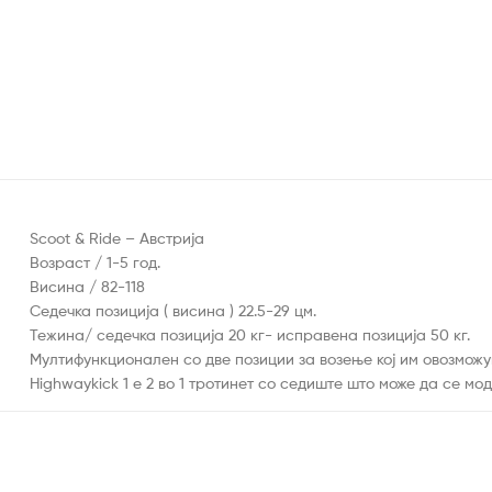
Scoot & Ride – Австрија
Возраст / 1-5 год.
Висина / 82-118
Седечка позиција ( висина ) 22.5-29 цм.
Тежина/ седечка позиција 20 кг- исправена позиција 50 кг.
Мултифункционален со две позиции за возење кој им овозможув
Highwaykick 1 е 2 во 1 тротинет со седиште што може да се мо