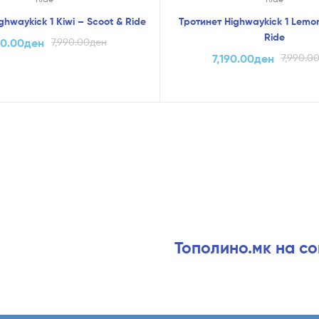
ghwaykick 1 Kiwi – Scoot & Ride
Тротинет Highwaykick 1 Lemo
Ride
90.00
ден
7,990.00
ден
7,190.00
ден
7,990.0
Тополино.мк на с