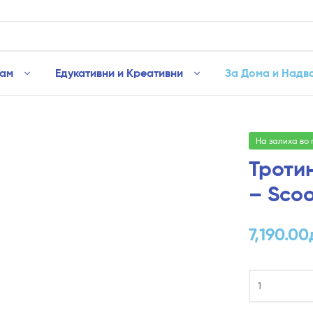
рам
Едукативни и Креативни
За Дома и Надв
На залиха во
Тротин
– Scoo
7,190.00