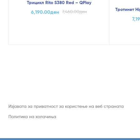
Трицикл Rito S380 Red – QPlay
Тротинет Hi
6,190.00
ден
7,460.00
ден
7,1
Изјавата за приватност за користење на веб страната
Политика на колачиња