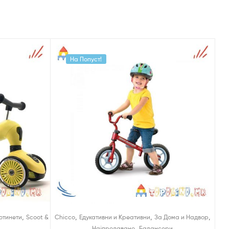
На Попуст!
,
,
,
,
отинети
Scoot &
Chicco
Едукативни и Креативни
За Дома и Надвор
,
Најпродавано
Балансери