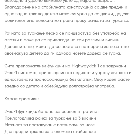
безбедно и удобно движење уште од најрана возраст.
Благодарение на стабилната конструкција со две предни и
едно задно тркало, детето може сигурно да се движи, додека
родителот има целосна контрола преку рачката за туркање.
Рачката за туркање лесно се прицврстува без употреба на
алатки и може да се прилагоди на три различни висини.
Дополнително, можат да се постават потпирачи за нозе, што
овозможува детето да ги одмора нозете додека се турка.
Сите препознатливи функции на Highwaykick 1 се задржани –
2-во-1 системот, прилагодливото седиште и управувач, како и
едноставната трансформација без алатки. Овој модел расте
заедно со детето и обезбедува долготрајна употреба.
Карактеристики:
2-во-1 функција: баланс велосипед и тротинет
Прилагодлива рачка за туркање во 3 висини
Можност за поставување потпирачи за нозе
Две предни тркала за зголемена стабилност