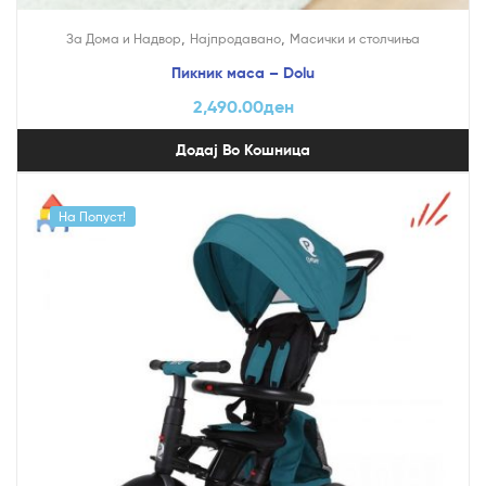
,
,
За Дома и Надвор
Најпродавано
Mасички и столчиња
Пикник маса – Dolu
2,490.00
ден
Додај Во Кошница
На Попуст!