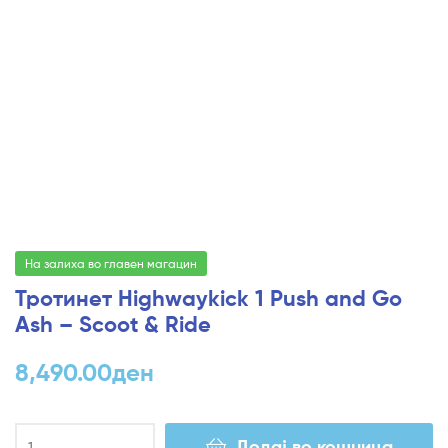
На залиха во главен магацин
Тротинет Highwaykick 1 Push and Go
Ash – Scoot & Ride
8,490.00
ден
Додај во кошница