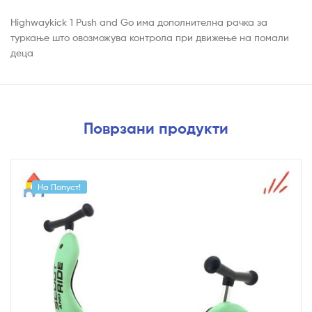
Highwaykick 1 Push and Go има дополнителна рачка за
туркање што овозможува контрола при движење на помали
деца
Поврзани продукти
На Попуст!