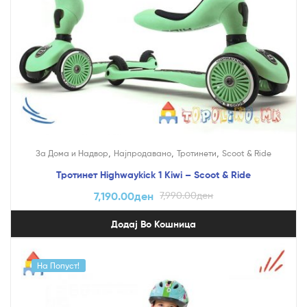
,
,
,
За Дома и Надвор
Најпродавано
Тротинети
Scoot & Ride
Тротинет Highwaykick 1 Kiwi – Scoot & Ride
7,190.00
ден
7,990.00
ден
Додај Во Кошница
На Попуст!