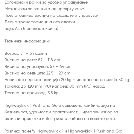
Ергономски рачки за удобно управување
Механизам за заштита од превртување
Прилагодлива висина на седиште и управувач
Лесна трансформација без алатки
Боја: Ash (пепеласто-сива)
Технички информации:
Возраст: 1 – 5 години
Висина на дете: 82 – 118 cm
Висина на управувач: 57 – 64 cm
Висина на седиште: 22.5 – 29 cm
Носивост: седечка позиција 20 kg – исправена позиција 50 kg
Тркала: 2 х 120 mm (PU) напред; 80 mm (PU) назад
Тежина на производ: 3.5 kg
Highwaykick 1 Push and Go е совршена комбинација на
безбедност, удобност и практичност – идеален избор за
активни прошетки и безгрижна забава со вашето дете.
Разлика помеѓу Highwaykick 1 и Highwaykick 1 Push and Go: