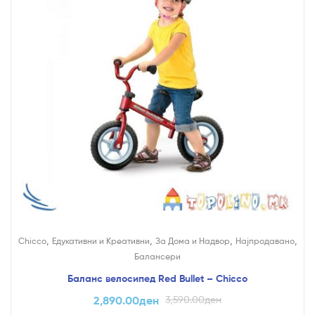
,
,
,
,
Chicco
Едукативни и Креативни
За Дома и Надвор
Најпродавано
Балансери
Баланс велосипед Red Bullet – Chicco
2,890.00
ден
3,590.00
ден