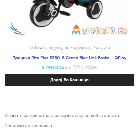
,
,
За Дома и Надвор
Најпродавано
Трицикли
Трицикл Rito Plus S380-8 Green Blue Link Brake – QPlay
5,790.00
ден
7,790.00
ден
Додај Во Кошница
Изјавата за приватност за користење на веб страната
Политика на колачиња