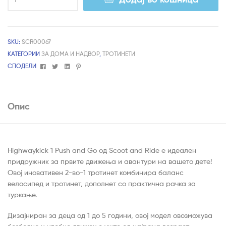
SKU:
SCR00067
КАТЕГОРИИ
ЗА ДОМА И НАДВОР
,
ТРОТИНЕТИ
Facebook
Twitter
Linkedin
Pinterest
СПОДЕЛИ
Опис
Highwaykick 1 Push and Go од Scoot and Ride е идеален
придружник за првите движења и авантури на вашето дете!
Овој иновативен 2-во-1 тротинет комбинира баланс
велосипед и тротинет, дополнет со практична рачка за
туркање.
Дизајниран за деца од 1 до 5 години, овој модел овозможува