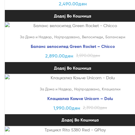
2,490.00
ден
Додај Во Кошница
На Попуст!
,
,
,
За Дома и Надвор
Најпродавано
Велосипеди
Балансери
Баланс велосипед Green Rocket – Chicco
2,890.00
ден
3,590.00
ден
Додај Во Кошница
На Попуст!
,
,
За Дома и Надвор
Најпродавано
Клацкалки
Клацкалка Коњче Unicorn – Dolu
1,990.00
ден
2,390.00
ден
Додај Во Кошница