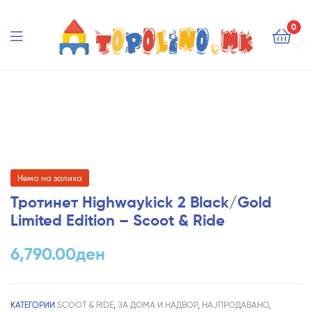
Topolino.mk
0
Topolino.mk
Нема на залиха
Тротинет Highwaykick 2 Black/Gold
Limited Edition – Scoot & Ride
6,790.00
ден
КАТЕГОРИИ
SCOOT & RIDE
,
ЗА ДОМА И НАДВОР
,
НАЈПРОДАВАНО
,