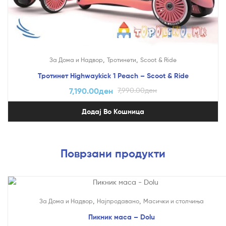
,
,
За Дома и Надвор
Тротинети
Scoot & Ride
Тротинет Highwaykick 1 Peach – Scoot & Ride
7,190.00
ден
7,990.00
ден
Додај Во Кошница
Поврзани продукти
,
,
За Дома и Надвор
Најпродавано
Mасички и столчиња
Пикник маса – Dolu