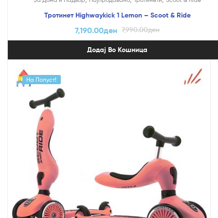
Тротинет Highwaykick 1 Lemon – Scoot & Ride
7,190.00
ден
7,990.00
ден
Додај Во Кошница
На Попуст!