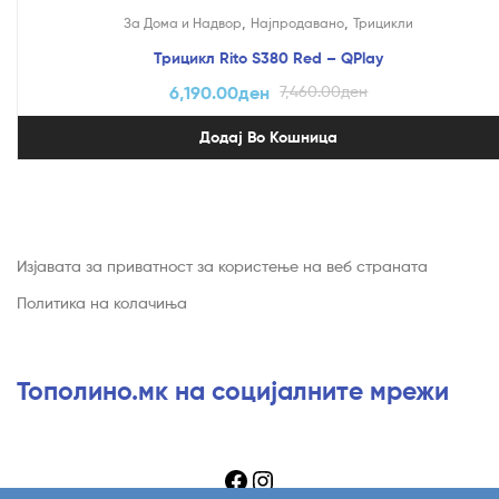
На Попуст!
,
,
За Дома и Надвор
Најпродавано
Трицикли
Трицикл Rito S380 Red – QPlay
6,190.00
ден
7,460.00
ден
Додај Во Кошница
Изјавата за приватност за користење на веб страната
Политика на колачиња
Тополино.мк на социјалните мрежи