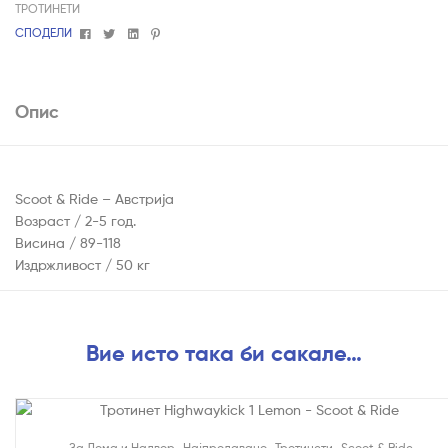
ТРОТИНЕТИ
Facebook
Twitter
Linkedin
Pinterest
СПОДЕЛИ
Опис
Scoot & Ride – Австрија
Возраст / 2-5 год.
Висина / 89-118
Издржливост / 50 кг
Вие исто така би сакале…
На Попуст!
,
,
,
За Дома и Надвор
Најпродавано
Тротинети
Scoot & Ride