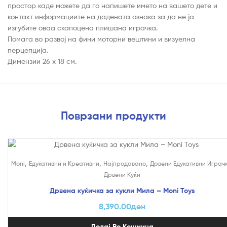
простор каде можете да го напишете името на вашето дете и
контакт информациите на дадената ознака за да не ја
изгубите оваа скапоцена плишана играчка.
Помага во развој на фини моторни вештини и визуелна
перцепција.
Димензии 26 x 18 см.
Поврзани продукти
,
,
,
Moni
Едукативни и Креативни
Најпродавано
Дрвени Едукативни Играч
Дрвени Куќи
Дрвена куќичка за кукли Мила – Moni Toys
8,390.00
ден
Додај Во Кошница