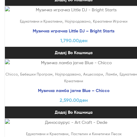
,
,
Едукативни и Креативни
Најпродавано
Креативни Играчки
Музичка играчка Little DJ – Bright Starts
1,790.00
ден
Додај Во Кошница
,
,
,
,
,
Chicco
Бебешки Програм
Најпродавано
Акцесоари
Ламби
Едукативн
Креативни
Музичка ламба јагне Blue – Chicco
2,590.00
ден
Додај Во Кошница
,
Едукативни и Креативни
Пастелин и Кинетички Песок