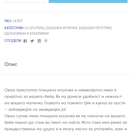
SKU:
L83121
КАТЕГОРИИ
LILLIPUTIENS
,
БЕБЕШКИ ИГРАЧКИ
,
БЕБЕШКИ ПРОГРАМ
,
ЕДУКАТИВНИ И КРЕАТИВНИ
Facebook
Twitter
Linkedin
Pinterest
СПОДЕЛИ
Опис
Оваа преслатка плишана играчка е неверојатно мека и
пријатна за вашето бебе. Ќе му донесе удобност и нежност
на вашето малечко. Главата на лавчето Џек е кукла за прсти
– забавувајте се оживувајќи ја!
Оваа супер мека плишана играчка ќе му помогне на вашето
бебе мирно да спие во текот на ноќта. Исто така има јамка за
прицврстување на цуцла и е многу лесна за употреба, како и