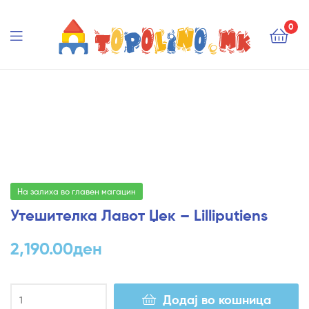
Topolino.mk
0
Topolino.mk
На залиха во главен магацин
Утешителка Лавот Џек – Lilliputiens
2,190.00
ден
Додај во кошница