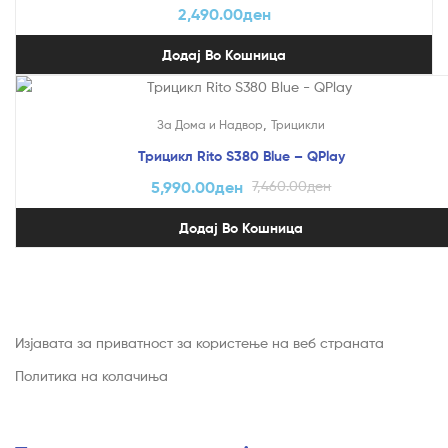
2,490.00
ден
Додај Во Кошница
На Попуст!
,
За Дома и Надвор
Трицикли
Трицикл Rito S380 Blue – QPlay
5,990.00
ден
7,460.00
ден
Додај Во Кошница
Изјавата за приватност за користење на веб страната
Политика на колачиња