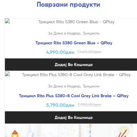
Поврзани продукти
На Попуст!
,
За Дома и Надвор
Трицикли
Трицикл Rito S380 Green Blue – QPlay
4,990.00
ден
7,460.00
ден
Додај Во Кошница
На Попуст!
,
За Дома и Надвор
Трицикли
Трицикл Rito Plus S380-8 Cool Grey Link Brake – QPlay
5,790.00
ден
7,790.00
ден
Додај Во Кошница