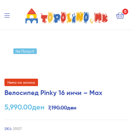
Topolino.mk
0
Topolino.mk
На Попуст!
Нема на залиха
Велосипед Pinky 16 инчи – Max
5,990.00
ден
7,190.00
ден
SKU:
25927