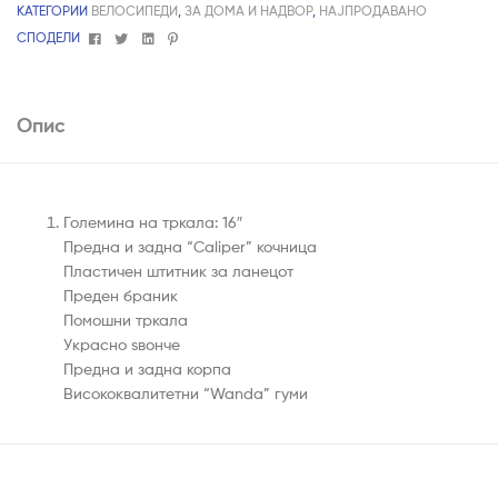
КАТЕГОРИИ
ВЕЛОСИПЕДИ
,
ЗА ДОМА И НАДВОР
,
НАЈПРОДАВАНО
Facebook
Twitter
Linkedin
Pinterest
СПОДЕЛИ
Опис
Големина на тркала: 16″
Предна и задна “Caliper” кочница
Пластичен штитник за ланецот
Преден браник
Помошни тркала
Украсно ѕвонче
Предна и задна корпа
Висококвалитетни “Wanda” гуми