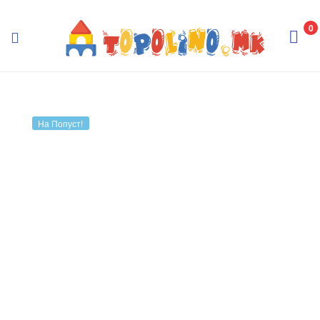
Topolino.mk
0
Topolino.mk
На Попуст!