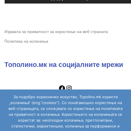
Изјавата за приватност за користење на веб страната
Политика на колачиња
Тополино.мк на социјалните мрежи
За подобро корисничко искуство, Topolino.mk користи
„колачиња“ (eng."cookies"). Со понатамошно користење на
веб-страницата, се сложувате со користење на политиката
на приватност и колачиња. Користењето на колачињата се
Copyright © 2026
Topolino.mk
. All Rights Reserved.
користат за: неопходни колачиња, претпочитани,
статистички, маркетиншки, колачиња за перформанси и