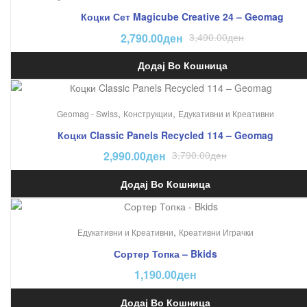
Коцки Сет Magicube Creative 24 – Geomag
2,790.00
ден
3,490.00
ден
Додај Во Кошница
На Попуст!
,
,
Geomag - Swiss
Конструкции
Едукативни и Креативни
Коцки Classic Panels Recycled 114 – Geomag
2,990.00
ден
3,790.00
ден
Додај Во Кошница
,
Едукативни и Креативни
Креативни Играчки
Сортер Топка – Bkids
1,190.00
ден
Додај Во Кошница