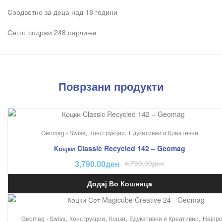
Соодветно за деца над 18 години
Сетот содржи 248 парчиња
Поврзани продукти
На Попуст!
,
,
Geomag - Swiss
Конструкции
Едукативни и Креативни
Коцки Classic Recycled 142 – Geomag
3,790.00
ден
4,790.00
ден
Додај Во Кошница
На Попуст!
,
,
,
,
Geomag - Swiss
Конструкции
Коцки
Едукативни и Креативни
Најпр