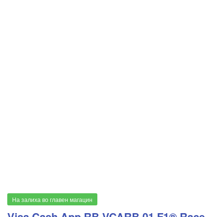
На залиха во главен магацин
Visa Cash App RB VCARB 01 F1® Race