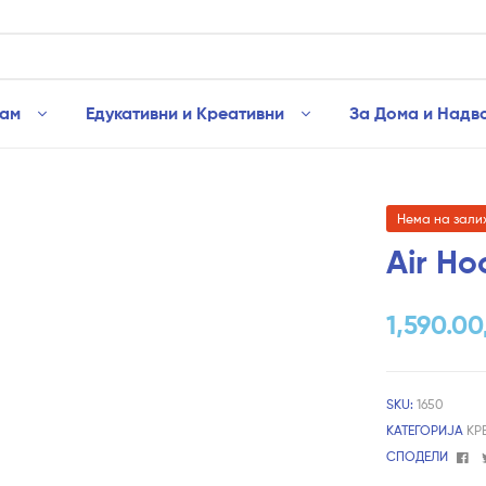
рам
Едукативни и Креативни
За Дома и Надв
Нема на зали
Air Ho
1,590.00
SKU:
1650
КАТЕГОРИЈА
КР
Fa
СПОДЕЛИ