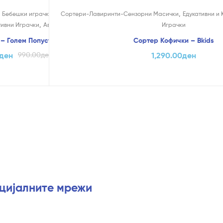
,
,
,
,
Бебешки играчки
Едукативни и Креативни
Сортери-Лавиринти-Сензорни Масички
Едукативни и
,
ивни Играчки
Автомобилчиња
Играчки
 Голем Попуст (само online)
Сортер Кофички – Bkids
ден
990.00
ден
1,290.00
ден
оцијалните мрежи