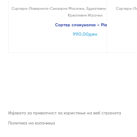
,
,
Сортери-Лавиринти-Сензорни Масички
Едукативни и Креативни
Сортери-Л
На
Креативни Играчки
Сортер сложувалка – PlayGo
990.00
ден
Изјавата за приватност за користење на веб страната
Политика на колачиња