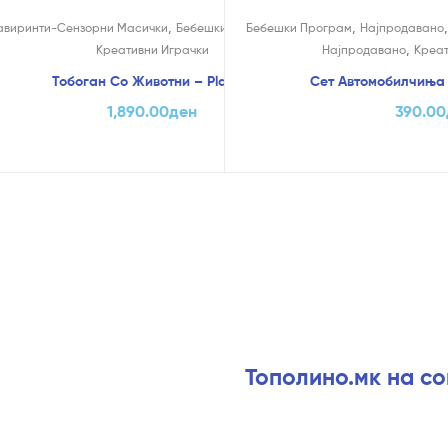
На Попуст!
,
,
,
,
,
авиринти-Сензорни Масички
јпродавано
Бебешки играчки
Бебешки Програм
Најпродавано
Најпродавано
,
Креативни Играчки
Најпродавано
Креат
Тобоган Со Животни – PlayGo
Сет Автомобилчиња –
1,890.00
ден
390.00
Тополино.мк на с