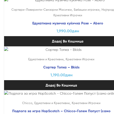
,
,
Сортери-Лавиринти-Сензорни Масички
Бебешки играчки
Најпрод
Креативни Играчки
Едукативна музичка куќичка Розе – Abero
1,990.00
ден
Додај Во Кошница
,
Едукативни и Креативни
Креативни Играчки
Сортер Топка – Bkids
1,190.00
ден
Додај Во Кошница
На Попуст!
,
,
Chicco
Едукативни и Креативни
Креативни Играчки
Подлога за игра HopScotch – Chicco-Голем Попуст (само