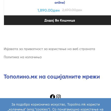
online)
1,890.00
ден
2,690.00
ден
Додај Во Кошница
Изјавата за приватност за користење на веб страната
Политика на колачиња
Тополино.мк на социјалните мрежи
За подобро корисничко искуство, Topolino.mk користи
„колачиња“ (eng."cookies"). Со понатамошно користење на