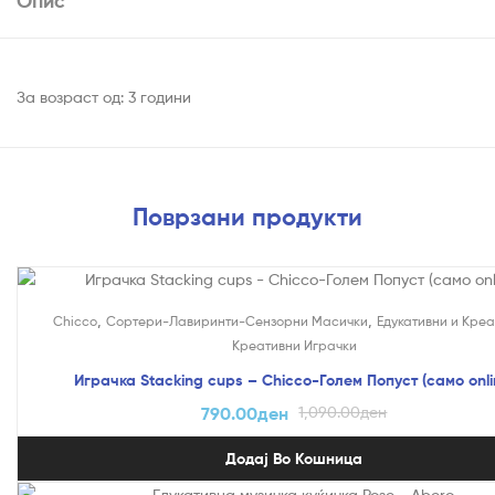
Опис
За возраст од: 3 години
Поврзани продукти
На Попуст!
,
,
Chicco
Сортери-Лавиринти-Сензорни Масички
Едукативни и Кре
Креативни Играчки
Играчка Stacking cups – Chicco-Голем Попуст (само onli
790.00
ден
1,090.00
ден
Додај Во Кошница