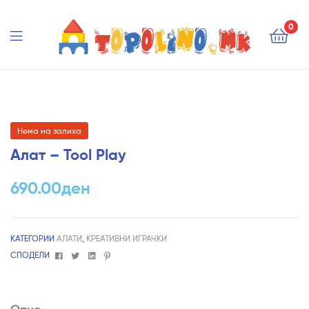
Topolino.mk
0
Topolino.mk
Нема на залиха
Алат – Tool Play
690.00
ден
КАТЕГОРИИ
АЛАТИ
,
КРЕАТИВНИ ИГРАЧКИ
Facebook
Twitter
Linkedin
Pinterest
СПОДЕЛИ