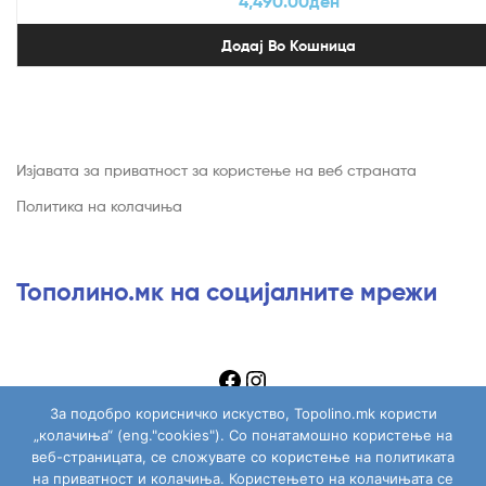
4,490.00
ден
Додај Во Кошница
Изјавата за приватност за користење на веб страната
Политика на колачиња
Тополино.мк на социјалните мрежи
За подобро корисничко искуство, Topolino.mk користи
„колачиња“ (eng."cookies"). Со понатамошно користење на
веб-страницата, се сложувате со користење на политиката
на приватност и колачиња. Користењето на колачињата се