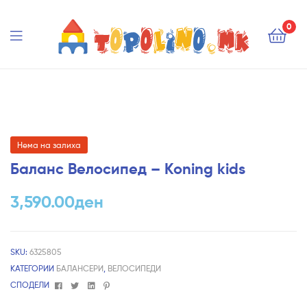
Topolino.mk
0
Topolino.mk
Нема на залиха
Баланс Велосипед – Koning kids
3,590.00
ден
SKU:
6325805
КАТЕГОРИИ
БАЛАНСЕРИ
,
ВЕЛОСИПЕДИ
Facebook
Twitter
Linkedin
Pinterest
СПОДЕЛИ