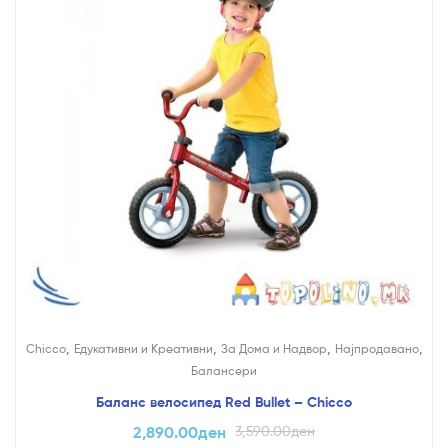
,
,
,
,
Chicco
Едукативни и Креативни
За Дома и Надвор
Најпродавано
Балансери
Баланс велосипед Red Bullet – Chicco
2,890.00
ден
3,590.00
ден