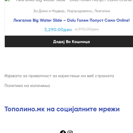
На Попуст!
,
,
За Дома и Надвор
Најпродавано
Лизгалки
Лизгалка Big Water Slide – Dolu Голем Попуст Само Online!
3,290.00
ден
4,990.00
ден
Додај Во Кошница
Изјавата за приватност за користење на веб страната
Политика на колачиња
Тополино.мк на социјалните мрежи