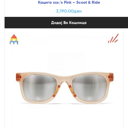
Кацига xxs/s Pink – Scoot & Ride
3,190.00
ден
Додај Во Кошница