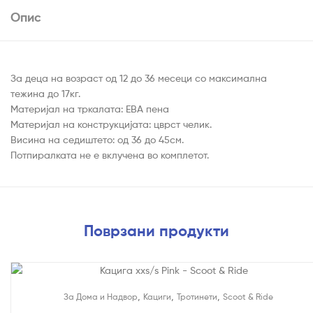
Опис
За деца на возраст од 12 до 36 месеци со максимална
тежина до 17кг.
Материјал на тркалата: ЕВА пена
Материјал на конструкцијата: цврст челик.
Висина на седиштето: од 36 до 45см.
Потпиралката не е вклучена во комплетот.
Поврзани продукти
,
,
,
За Дома и Надвор
Кациги
Тротинети
Scoot & Ride