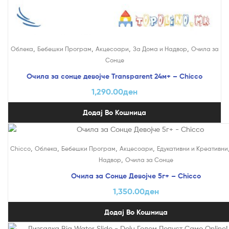
,
,
,
,
Облека
Бебешки Програм
Акцесоари
За Дома и Надвор
Очила за
Сонце
Очила за сонце девојче Transparent 24м+ – Chicco
1,290.00
ден
Додај Во Кошница
,
,
,
,
Chicco
Облека
Бебешки Програм
Акцесоари
Едукативни и Креативни
,
Надвор
Очила за Сонце
Очила за Сонце Девојче 5г+ – Chicco
1,350.00
ден
Додај Во Кошница