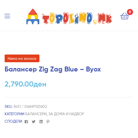
Topolino.mk
0
Topolino.mk
Нема на залиха
Балансер Zig Zag Blue – Byox
2,790.00
ден
SKU:
3451 / 066HP120602
КАТЕГОРИИ
БАЛАНСЕРИ
,
ЗА ДОМА И НАДВОР
Facebook
Twitter
Linkedin
Pinterest
СПОДЕЛИ