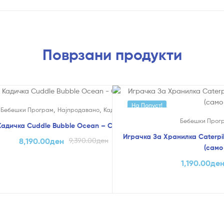
Поврзани продукти
!
На Попуст!
,
,
Креативни
Бебешки Програм
Најпродавано
Кадички
Бебешки Прог
Кадичка Cuddle Bubble Ocean – Chicco
Играчка За Хранилка Caterpi
8,190.00
ден
9,390.00
ден
(само 
1,190.00
де