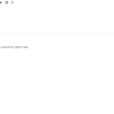
cebook
Twitter
Linkedin
Pinterest
 раното детство.