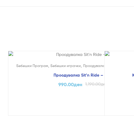
На Попуст!
На Попуст
,
,
,
Бебешки Програм
Бебешки играчки
Проодувалки
Едукативни и 
Проодувалка Sit’n Ride – Dolu
990.00
ден
1,190.00
ден