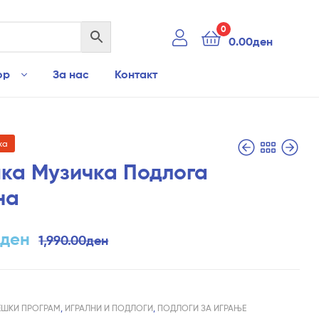
0
0.00
ден
ор
За нас
Контакт
ха
ка Музичка Подлога
на
1,490.00
1,490.00
ден
ден
890.00
ден
0
ден
1,990.00
ден
ЕШКИ ПРОГРАМ
,
ИГРАЛНИ И ПОДЛОГИ
,
ПОДЛОГИ ЗА ИГРАЊЕ