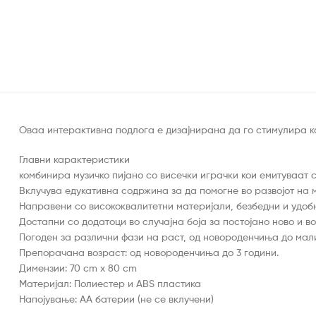
Оваа интерактивна подлога е дизајнирана да го стимулира ко
Главни карактеристики
комбинира музичко пијано со висечки играчки кои емитуваат с
Вклучува едукативна содржина за да помогне во развојот на 
Направени со висококвалитетни материјали, безбедни и удобн
Достапни со додатоци во случајна боја за постојано ново и во
Погоден за различни фази на раст, од новороденчиња до мал
Препорачана возраст: од новороденчиња до 3 години.
Димензии: 70 cm x 80 cm
Материјал: Полиестер и ABS пластика
Напојување: АА батерии (не се вклучени)