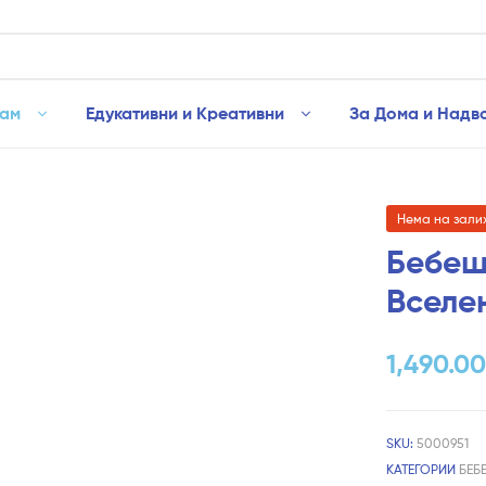
рам
Едукативни и Креативни
За Дома и Надв
Нема на зали
Бебеш
Вселе
1,490.0
SKU:
5000951
КАТЕГОРИИ
БЕБ