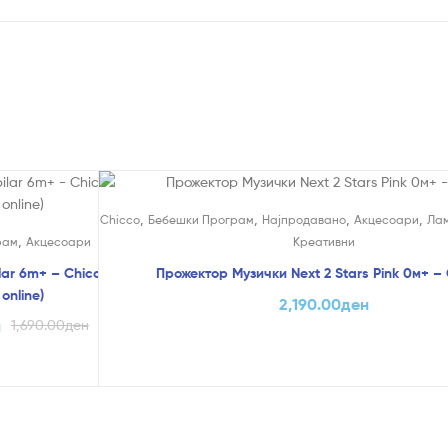
,
,
,
,
Chicco
Бебешки Програм
Најпродавано
Акцесоари
Ла
,
рам
Акцесоари
Креативни
lar 6m+ – Chicco-Голем Попуст
Прожектор Музички Next 2 Stars Pink 0м+ –
online)
2,190.00
ден
н
1,690.00
ден