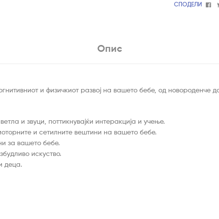
Fa
СПОДЕЛИ
Опис
гнитивниот и физичкиот развој на вашето бебе, од новороденче до
ветла и звуци, поттикнувајќи интеракција и учење.
моторните и сетилните вештини на вашето бебе.
и за вашето бебе.
збудливо искуство.
и деца.