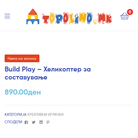
Topolino.mk
0
Topolino.mk
Нема на залиха
Build Play – Хеликоптер за
составување
890.00
ден
КАТЕГОРИЈА
КРЕАТИВНИ ИГРАЧКИ
Facebook
Twitter
Linkedin
Pinterest
СПОДЕЛИ