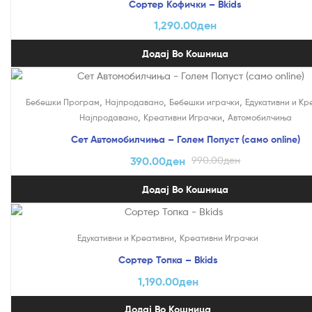
Сортер Кофички – Bkids
1,290.00
ден
Додај Во Кошница
На Попуст!
,
,
,
Бебешки Програм
Најпродавано
Бебешки играчки
Едукативни и Кр
,
,
Најпродавано
Креативни Играчки
Автомобилчиња
Сет Автомобилчиња – Голем Попуст (само online)
390.00
ден
990.00
ден
Додај Во Кошница
,
Едукативни и Креативни
Креативни Играчки
Сортер Топка – Bkids
1,190.00
ден
Додај Во Кошница