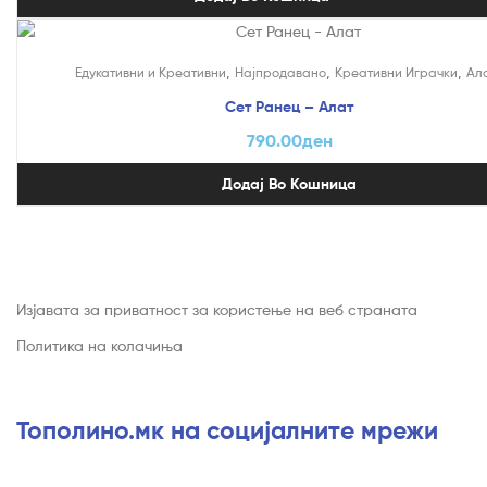
,
,
,
Едукативни и Креативни
Најпродавано
Креативни Играчки
Ал
Сет Ранец – Алат
790.00
ден
Додај Во Кошница
Изјавата за приватност за користење на веб страната
Политика на колачиња
Тополино.мк на социјалните мрежи