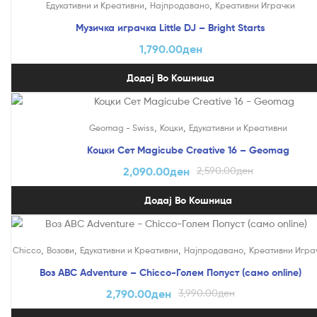
,
,
Едукативни и Креативни
Најпродавано
Креативни Играчки
Музичка играчка Little DJ – Bright Starts
1,790.00
ден
Додај Во Кошница
На Попуст!
,
,
Geomag - Swiss
Коцки
Едукативни и Креативни
Коцки Сет Magicube Creative 16 – Geomag
2,090.00
ден
2,590.00
ден
Додај Во Кошница
На Попуст!
,
,
,
,
Chicco
Возови
Едукативни и Креативни
Најпродавано
Креативни Игра
Воз ABC Adventure – Chicco-Голем Попуст (само online)
2,790.00
ден
3,990.00
ден