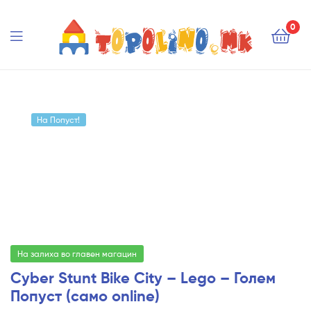
Topolino.mk
0
Topolino.mk
На Попуст!
На залиха во главен магацин
Cyber Stunt Bike City – Lego – Голем
Попуст (само online)