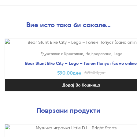
Вие исто така би сакале…
На Попуст!
,
,
Едукативни и Креативни
Најпродавано
Lego
Bear Stunt Bike City – Lego – Голем Попуст (само online
590.00
ден
690.00
ден
Додај Во Кошница
Поврзани продукти