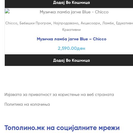
Додај Во Кошница
,
,
,
,
,
Chicco
Бебешки Програм
Најпродавано
Акцесоари
Ламби
Едукативн
Креативни
Музичка ламба јагне Blue – Chicco
2,590.00
ден
Додај Во Кошница
Изјавата за приватност за користење на веб страната
Политика на колачиња
Тополино.мк на социјалните мрежи