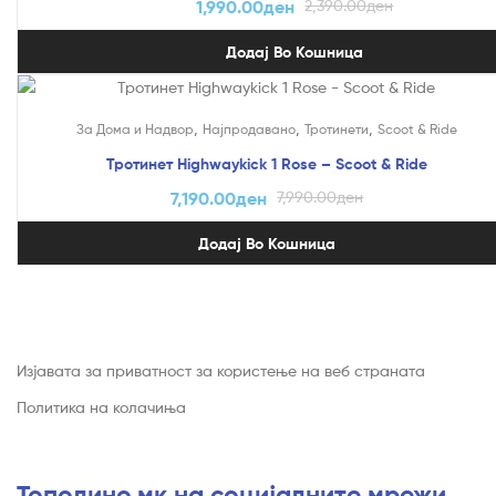
1,990.00
ден
2,390.00
ден
Додај Во Кошница
На Попуст!
,
,
,
За Дома и Надвор
Најпродавано
Тротинети
Scoot & Ride
Тротинет Highwaykick 1 Rose – Scoot & Ride
7,190.00
ден
7,990.00
ден
Додај Во Кошница
Изјавата за приватност за користење на веб страната
Политика на колачиња
Тополино.мк на социјалните мрежи