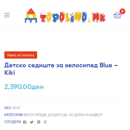
Topolino.mk
0
Topolino.mk
Нема на залиха
Детско седиште за велосипед Blue –
Kiki
2,590.00
ден
SKU:
8027
КАТЕГОРИИ
ВЕЛОСИПЕДИ
,
ДОДАТОЦИ
,
ЗА ДОМА И НАДВОР
Facebook
Twitter
Linkedin
Pinterest
СПОДЕЛИ