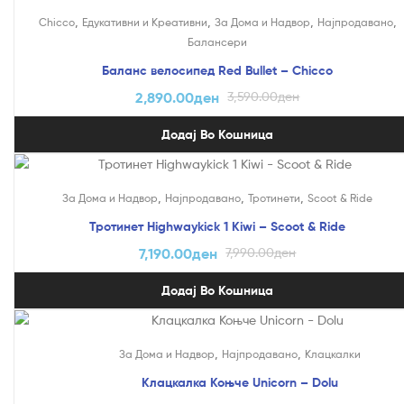
На Попуст!
,
,
,
,
Chicco
Едукативни и Креативни
За Дома и Надвор
Најпродавано
Балансери
Баланс велосипед Red Bullet – Chicco
2,890.00
ден
3,590.00
ден
Додај Во Кошница
На Попуст!
,
,
,
За Дома и Надвор
Најпродавано
Тротинети
Scoot & Ride
Тротинет Highwaykick 1 Kiwi – Scoot & Ride
7,190.00
ден
7,990.00
ден
Додај Во Кошница
На Попуст!
,
,
За Дома и Надвор
Најпродавано
Клацкалки
Клацкалка Коњче Unicorn – Dolu