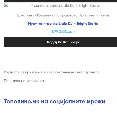
,
,
Едукативни и Креативни
Најпродавано
Креативни Играчки
Музичка играчка Little DJ – Bright Starts
1,790.00
ден
Додај Во Кошница
Изјавата за приватност за користење на веб страната
Политика на колачиња
Тополино.мк на социјалните мрежи