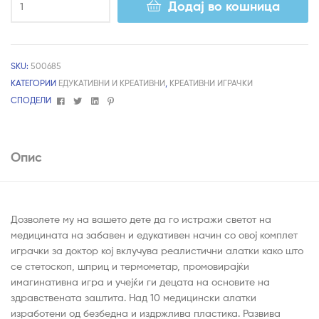
Додај во кошница
SKU:
500685
КАТЕГОРИИ
ЕДУКАТИВНИ И КРЕАТИВНИ
,
КРЕАТИВНИ ИГРАЧКИ
Facebook
Twitter
Linkedin
Pinterest
СПОДЕЛИ
Опис
Дозволете му на вашето дете да го истражи светот на
медицината на забавен и едукативен начин со овој комплет
играчки за доктор кој вклучува реалистични алатки како што
се стетоскоп, шприц и термометар, промовирајќи
имагинативна игра и учејќи ги децата на основите на
здравствената заштита. Над 10 медицински алатки
изработени од безбедна и издржлива пластика. Развива