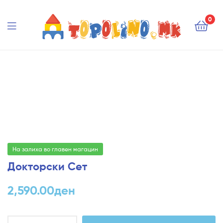
Topolino.mk
0
Topolino.mk
На залиха во главен магацин
Докторски Сет
2,590.00
ден