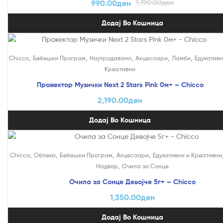
990.00
ден
1,190.00
ден
Додај Во Кошница
,
,
,
,
,
Chicco
Бебешки Програм
Најпродавано
Акцесоари
Ламби
Едукативн
Креативни
Прожектор Музички Next 2 Stars Pink 0м+ – Chicco
2,190.00
ден
Додај Во Кошница
,
,
,
,
Chicco
Облека
Бебешки Програм
Акцесоари
Едукативни и Креативни
,
Надвор
Очила за Сонце
Очила за Сонце Девојче 5г+ – Chicco
1,350.00
ден
Додај Во Кошница