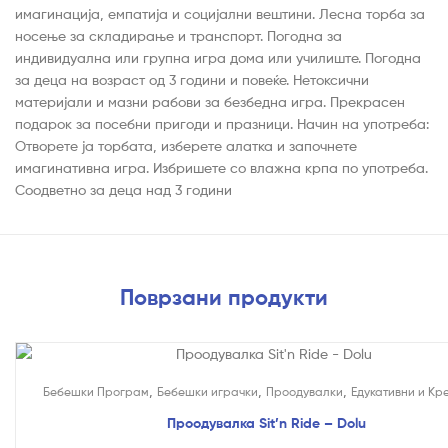
имагинација, емпатија и социјални вештини. Лесна торба за
носење за складирање и транспорт. Погодна за
индивидуална или групна игра дома или училиште. Погодна
за деца на возраст од 3 години и повеќе. Нетоксични
материјали и мазни рабови за безбедна игра. Прекрасен
подарок за посебни пригоди и празници. Начин на употреба:
Отворете ја торбата, изберете алатка и започнете
имагинативна игра. Избришете со влажна крпа по употреба.
Соодветно за деца над 3 години
Поврзани продукти
На Попуст!
,
,
,
Бебешки Програм
Бебешки играчки
Проодувалки
Едукативни и Кр
Проодувалка Sit’n Ride – Dolu