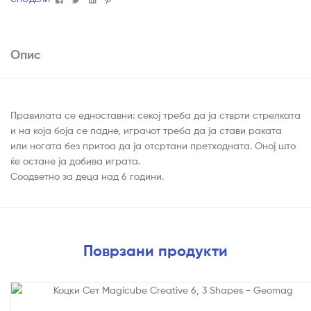
Опис
Правилата се едноставни: секој треба да ја стврти стрелката
и на која боја се падне, играчот треба да ја стави раката
или ногата без притоа да ја отсртани претходната. Оној што
ќе остане ја добива играта.
Соодветно за деца над 6 години.
Поврзани продукти
На Попуст!