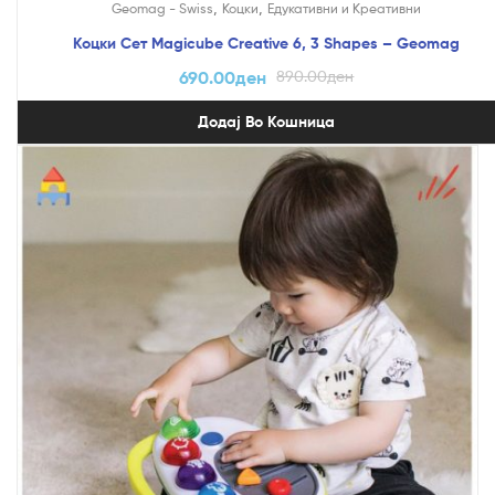
,
,
Geomag - Swiss
Коцки
Едукативни и Креативни
Коцки Сет Magicube Creative 6, 3 Shapes – Geomag
690.00
ден
890.00
ден
Додај Во Кошница