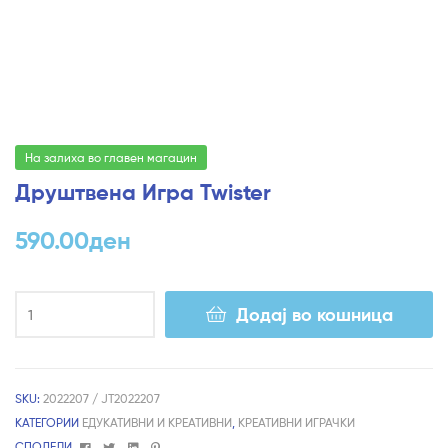
На залиха во главен магацин
Друштвена Игра Twister
590.00
ден
Додај во кошница
SKU:
2022207 / JT2022207
КАТЕГОРИИ
ЕДУКАТИВНИ И КРЕАТИВНИ
,
КРЕАТИВНИ ИГРАЧКИ
Facebook
Twitter
Linkedin
Pinterest
СПОДЕЛИ