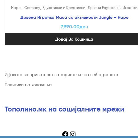
,
,
Hape - Germany
Едукативни и Креативни
Дрвени Едукативни Играчки
Дрвена Играчка Маса со активности Jungle – Hape
7,990.00
ден
Додај Во Кошница
Изјавата за приватност за користење на веб страната
Политика на колачиња
Тополино.мк на социјалните мрежи