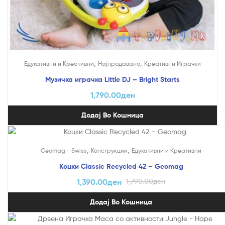
,
,
Едукативни и Креативни
Најпродавано
Креативни Играчки
Музичка играчка Little DJ – Bright Starts
1,790.00
ден
Додај Во Кошница
На Попуст!
,
,
Geomag - Swiss
Конструкции
Едукативни и Креативни
Коцки Classic Recycled 42 – Geomag
1,390.00
ден
1,790.00
ден
Додај Во Кошница