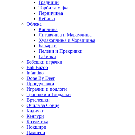
Градници
Торби за мајка
Перничиња
Ќебиња
Облека
Капчиња
Лигавчиња и Марамчиња
Хулахопчиња и Чорапчиња
Бањарки
Пелени и Прекривки
Гаќички
Бебешки играчки
Bali Bazoo
Infantino
Done By Deer
Проодувалки
Игрални и подлоги
Тропалки и Глодалки
Вртелешки
Очила за Сонце
Кадички
Кенгури
Козметика
Нокшири
Џампери