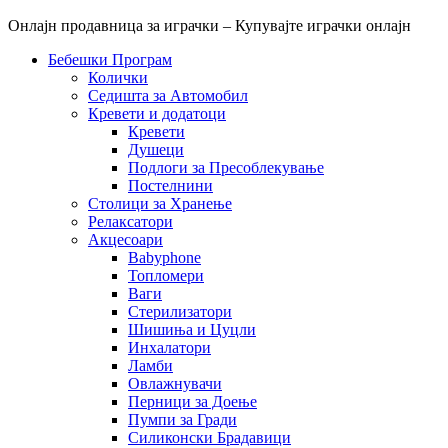
Онлајн продавница за играчки – Купувајте играчки онлајн
Бебешки Програм
Колички
Седишта за Автомобил
Кревети и додатоци
Кревети
Душеци
Подлоги за Пресоблекување
Постелнини
Столици за Хранење
Релаксатори
Акцесоари
Babyphone
Топломери
Ваги
Стерилизатори
Шишиња и Цуцли
Инхалатори
Ламби
Овлажнувачи
Перници за Доење
Пумпи за Гради
Силиконски Брадавици