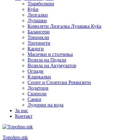
Трамболини
Куќи
Лизгалки
Лулашки
Комплети Лизгалка Лулашка Куќа
Балансери
Трицикли
Тротинети
Кациги
Mасички и столчиња
Возила на Педали
Возила на Акумулатор
Огради
Клацкалки
Спорт и Спортски Реквизити
Додатоци
Скироли
Санки
Лудории на вода
За нас
Контакт
Topolino.mk