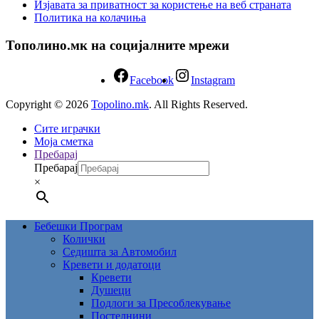
Изјавата за приватност за користење на веб страната
Политика на колачиња
Тополино.мк на социјалните мрежи
Facebook
Instagram
Copyright © 2026
Topolino.mk
. All Rights Reserved.
Сите играчки
Моја сметка
Пребарај
Пребарај
×
Бебешки Програм
Колички
Седишта за Автомобил
Кревети и додатоци
Кревети
Душеци
Подлоги за Пресоблекување
Постелнини