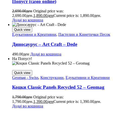
Попуст (само online)
2,690.00
ден
Original price was:
2,690.00ден.
1,890.00
ден
Current price is: 1,890.00ден.
Додај во кошница
Quick view
Едукативни и Креативни
,
Пастелин и Кинетички Песок
Диносаурус – Art Craft – Dede
490.00
ден
Додај во кошница
На Попуст!
Quick view
Geomag - Swiss
,
Конструкции
,
Едукативни и Креативни
Коцки Classic Panels Recycled 52 – Geomag
1,790.00
ден
Original price was:
1,790.00ден.
1,390.00
ден
Current price is: 1,390.00ден.
Додај во кошница