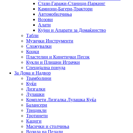
Стази-Гаражи-Станици-Паркинг
Камиони-Багери-Трактори
Автомобилчиња
Возови
Алати
Кујни и Апарати за Домаќинство
Табли
Музички Инструменти
Сложувалки
Коцки
Пластелин и Кинетички Песок
Кукли и Плишни Играчки
Специјална понуда
За Дома и Надвор
Трамболини
Куќи
Лизгалки
Лулашки
Комплети Лизгалка Лулашка Куќа
Балансери
Трицикли
Тротинети
Кациги
Mасички и столчиња
Возила на Педали