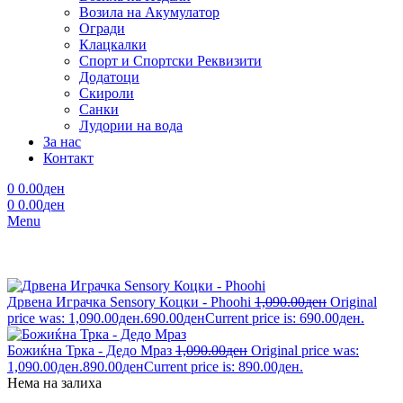
Возила на Акумулатор
Огради
Клацкалки
Спорт и Спортски Реквизити
Додатоци
Скироли
Санки
Лудории на вода
За нас
Контакт
0
0.00
ден
0
0.00
ден
Menu
Дрвена Играчка Sensory Коцки - Phoohi
1,090.00
ден
Original
price was: 1,090.00ден.
690.00
ден
Current price is: 690.00ден.
Божиќна Трка - Дедо Мраз
1,090.00
ден
Original price was:
1,090.00ден.
890.00
ден
Current price is: 890.00ден.
Нема на залиха