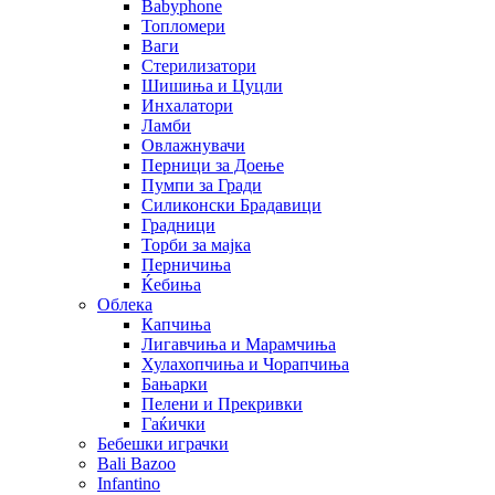
Babyphone
Топломери
Ваги
Стерилизатори
Шишиња и Цуцли
Инхалатори
Ламби
Овлажнувачи
Перници за Доење
Пумпи за Гради
Силиконски Брадавици
Градници
Торби за мајка
Перничиња
Ќебиња
Облека
Капчиња
Лигавчиња и Марамчиња
Хулахопчиња и Чорапчиња
Бањарки
Пелени и Прекривки
Гаќички
Бебешки играчки
Bali Bazoo
Infantino