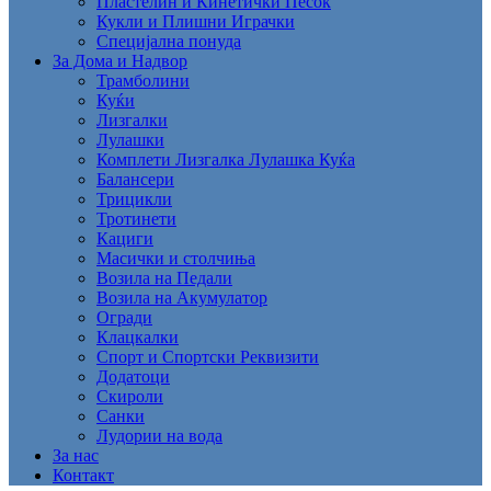
Пластелин и Кинетички Песок
Кукли и Плишни Играчки
Специјална понуда
За Дома и Надвор
Трамболини
Куќи
Лизгалки
Лулашки
Комплети Лизгалка Лулашка Куќа
Балансери
Трицикли
Тротинети
Кациги
Mасички и столчиња
Возила на Педали
Возила на Акумулатор
Огради
Клацкалки
Спорт и Спортски Реквизити
Додатоци
Скироли
Санки
Лудории на вода
За нас
Контакт