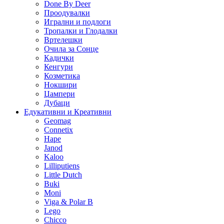
Done By Deer
Проодувалки
Игрални и подлоги
Тропалки и Глодалки
Вртелешки
Очила за Сонце
Кадички
Кенгури
Козметика
Нокшири
Џампери
Дубаци
Едукативни и Креативни
Geomag
Connetix
Hape
Janod
Kaloo
Lilliputiens
Little Dutch
Buki
Moni
Viga & Polar B
Lego
Chicco