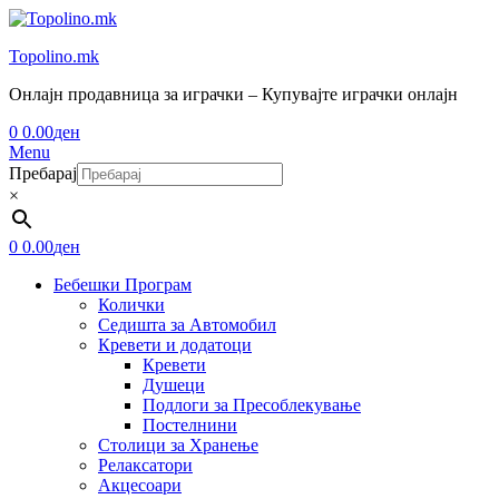
Topolino.mk
Онлајн продавница за играчки – Купувајте играчки онлајн
0
0.00
ден
Menu
Пребарај
×
0
0.00
ден
Бебешки Програм
Колички
Седишта за Автомобил
Кревети и додатоци
Кревети
Душеци
Подлоги за Пресоблекување
Постелнини
Столици за Хранење
Релаксатори
Акцесоари