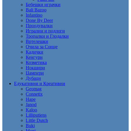
Бебешки играчки
Bali Bazoo
Infantino
Done By Deer
Проодувалки
Игрални и подлоги
Тропалки и Глодалки
Вртелешки
Очила за Сонце
Кадички
Кенгури
Козметика
Нокшири
Џампери
Дубаци
Едукативни и Креативни
Geomag
Connetix
Hape
Janod
Kaloo
Lilliputiens
Little Dutch
Buki
Moni