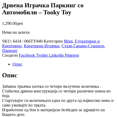
Дрвена Играчка Паркинг со
Автомобили – Tooky Toy
1,290.00
ден
Нема на залиха
SKU:
6434 / 066TY840
Категории
Moni
,
Едукативни и
Креативни
,
Креативни Играчки
,
Стази-Гаражи-Станици-
Паркинг
Сподели
Facebook
Twitter
Linkedin
Pinterest
Опис
Опис
Забавна тркачка патека со четири вклучени количиња .
Стабилна дрвена конструкција со четири различни нивоа во
боја.
Стартувајте ги количињата една по друга од највисоко ниво и
само уживајте во трката.
Изработени од бои и материјали безбедни за здравјето на
Вашето дете.