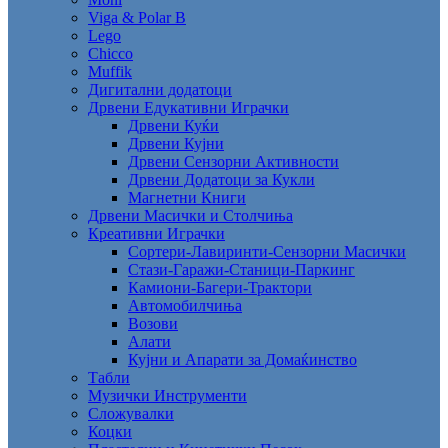
Viga & Polar B
Lego
Chicco
Muffik
Дигитални додатоци
Дрвени Едукативни Играчки
Дрвени Куќи
Дрвени Кујни
Дрвени Сензорни Активности
Дрвени Додатоци за Кукли
Магнетни Книги
Дрвени Масички и Столчиња
Креативни Играчки
Сортери-Лавиринти-Сензорни Масички
Стази-Гаражи-Станици-Паркинг
Камиони-Багери-Трактори
Автомобилчиња
Возови
Алати
Кујни и Апарати за Домаќинство
Табли
Музички Инструменти
Сложувалки
Коцки