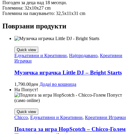
Погоден за деца над 18 месеци.
Големина: 32x10x27 cm
Големина на пакувањето: 32,5x11x31 cm
Поврзани продукти
Quick view
Едукативни и Креативни
,
Најпродавано
,
Креативни
Играчки
Музичка играчка Little DJ – Bright Starts
1,790.00
ден
Додај во кошница
На Попуст!
Quick view
Chicco
,
Едукативни и Креативни
,
Креативни Играчки
Подлога за игра HopScotch – Chicco-Голем