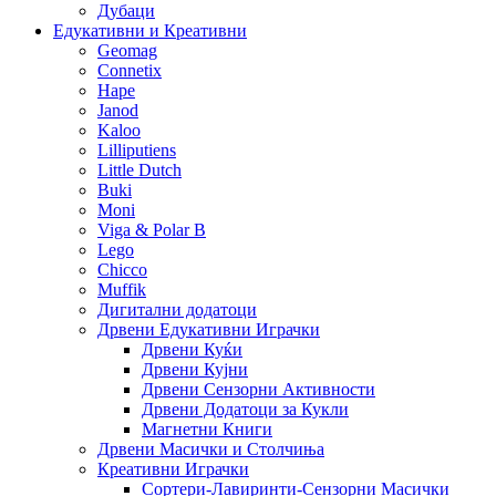
Дубаци
Едукативни и Креативни
Geomag
Connetix
Hape
Janod
Kaloo
Lilliputiens
Little Dutch
Buki
Moni
Viga & Polar B
Lego
Chicco
Muffik
Дигитални додатоци
Дрвени Едукативни Играчки
Дрвени Куќи
Дрвени Кујни
Дрвени Сензорни Активности
Дрвени Додатоци за Кукли
Магнетни Книги
Дрвени Масички и Столчиња
Креативни Играчки
Сортери-Лавиринти-Сензорни Масички