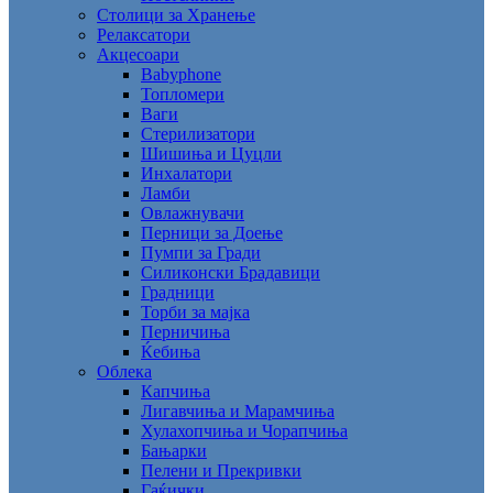
Столици за Хранење
Релаксатори
Акцесоари
Babyphone
Топломери
Ваги
Стерилизатори
Шишиња и Цуцли
Инхалатори
Ламби
Овлажнувачи
Перници за Доење
Пумпи за Гради
Силиконски Брадавици
Градници
Торби за мајка
Перничиња
Ќебиња
Облека
Капчиња
Лигавчиња и Марамчиња
Хулахопчиња и Чорапчиња
Бањарки
Пелени и Прекривки
Гаќички