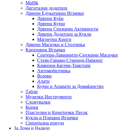
Muffik
Дигитални додатоци
Дрвени Едукативни Играчки
Дрвени Куќи
Дрвени Кујни
Дрвени Сензорни Активности
Дрвени Додатоци за Кукли
Магнетни Книги
Дрвени Масички и Столчиња
Креативни Играчки
Сортери-Лавиринти-Сензорни Масички
Стази-Гаражи-Станици-Паркинг
Камиони-Багери-Трактори
Автомобилчиња
Возови
Алати
Кујни и Апарати за Домаќинство
Табли
Музички Инструменти
Сложувалки
Коцки
Пластелин и Кинетички Песок
Кукли и Плишни Играчки
Специјална понуда
За Дома и Надвор