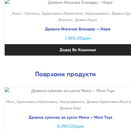
,
,
,
Hape - Germany
Едукативни и Креативни
Најпродавано
Дрвени Еду
,
Играчки
Дрвени Кујни
Дрвена Играчка Блендер – Hape
1,590.00
ден
Додај Во Кошница
Поврзани продукти
,
,
,
Moni
Едукативни и Креативни
Најпродавано
Дрвени Едукативни Играч
Дрвени Куќи
Дрвена куќичка за кукли Мила – Moni Toys
8,390.00
ден