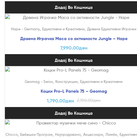
Додај Во Кошница
,
,
Hape - Germany
Едукативни и Креативни
Дрвени Едукативни Играчки
Дрвена Играчка Маса со активности Jungle – Hape
7,990.00
ден
Додај Во Кошница
На Попуст!
,
,
Geomag - Swiss
Конструкции
Едукативни и Креативни
Коцки Pro-L Panels 75 – Geomag
1,790.00
ден
2,190.00
ден
Додај Во Кошница
,
,
,
,
,
Chicco
Бебешки Програм
Најпродавано
Акцесоари
Ламби
Едукативн