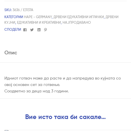
SKU:
3636 / E3137A
КАТЕГОРИИ
HAPE - GERMANY
,
ДРВЕНИ ЕДУКАТИВНИ ИГРАЧКИ
,
ДРВЕНИ
КУЈНИ
,
ЕДУКАТИВНИ И КРЕАТИВНИ
,
НАЈПРОДАВАНО
Facebook
Twitter
Linkedin
Pinterest
СПОДЕЛИ
Опис
Идниот готвач може да расте и да напредува во кујната со
овој основен сет за готвење.
Соодветно за деца над 3 години.
Вие исто така би сакале…