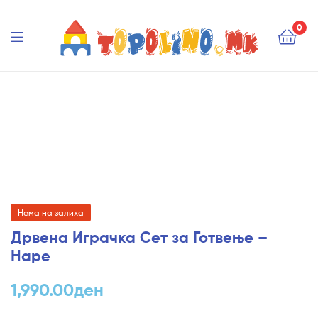
Topolino.mk
0
Topolino.mk
Нема на залиха
Дрвена Играчка Сет за Готвење –
Hape
1,990.00
ден