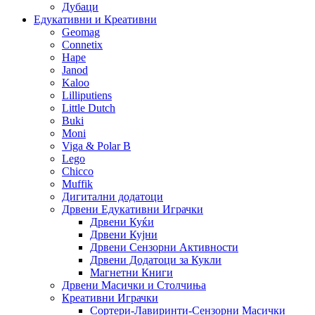
Дубаци
Едукативни и Креативни
Geomag
Connetix
Hape
Janod
Kaloo
Lilliputiens
Little Dutch
Buki
Moni
Viga & Polar B
Lego
Chicco
Muffik
Дигитални додатоци
Дрвени Едукативни Играчки
Дрвени Куќи
Дрвени Кујни
Дрвени Сензорни Активности
Дрвени Додатоци за Кукли
Магнетни Книги
Дрвени Масички и Столчиња
Креативни Играчки
Сортери-Лавиринти-Сензорни Масички