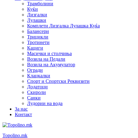
Трамболини
Куќи
Лизгалки
Лулашки
Комплети Лизгалка Лулашка Куќа
Балансери
Трицикли
Тротинети
Кациги
Mасички и столчиња
Возила на Педали
Возила на Акумулатор
Огради
Клацкалки
Спорт и Спортски Реквизити
Додатоци
Скироли
Санки
Лудории на вода
За нас
Контакт
Topolino.mk