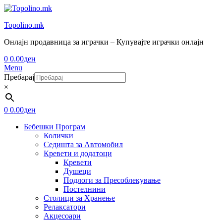
Topolino.mk
Онлајн продавница за играчки – Купувајте играчки онлајн
0
0.00
ден
Menu
Пребарај
×
0
0.00
ден
Бебешки Програм
Колички
Седишта за Автомобил
Кревети и додатоци
Кревети
Душеци
Подлоги за Пресоблекување
Постелнини
Столици за Хранење
Релаксатори
Акцесоари