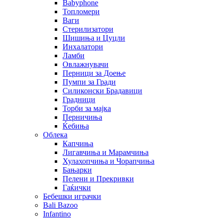
Babyphone
Топломери
Ваги
Стерилизатори
Шишиња и Цуцли
Инхалатори
Ламби
Овлажнувачи
Перници за Доење
Пумпи за Гради
Силиконски Брадавици
Градници
Торби за мајка
Перничиња
Ќебиња
Облека
Капчиња
Лигавчиња и Марамчиња
Хулахопчиња и Чорапчиња
Бањарки
Пелени и Прекривки
Гаќички
Бебешки играчки
Bali Bazoo
Infantino