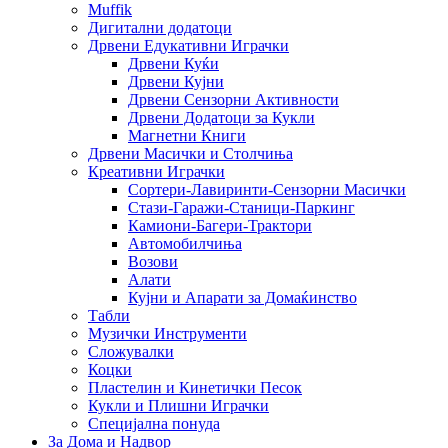
Muffik
Дигитални додатоци
Дрвени Едукативни Играчки
Дрвени Куќи
Дрвени Кујни
Дрвени Сензорни Активности
Дрвени Додатоци за Кукли
Магнетни Книги
Дрвени Масички и Столчиња
Креативни Играчки
Сортери-Лавиринти-Сензорни Масички
Стази-Гаражи-Станици-Паркинг
Камиони-Багери-Трактори
Автомобилчиња
Возови
Алати
Кујни и Апарати за Домаќинство
Табли
Музички Инструменти
Сложувалки
Коцки
Пластелин и Кинетички Песок
Кукли и Плишни Играчки
Специјална понуда
За Дома и Надвор