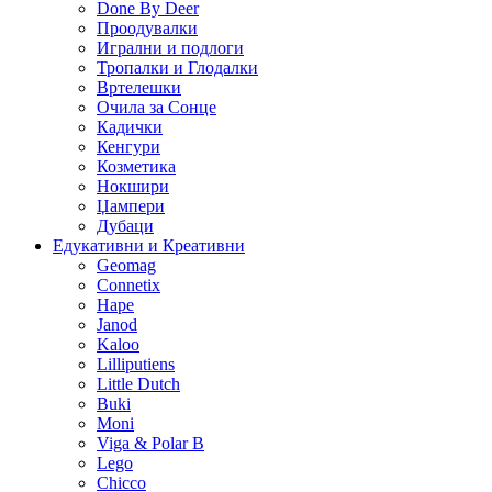
Done By Deer
Проодувалки
Игрални и подлоги
Тропалки и Глодалки
Вртелешки
Очила за Сонце
Кадички
Кенгури
Козметика
Нокшири
Џампери
Дубаци
Едукативни и Креативни
Geomag
Connetix
Hape
Janod
Kaloo
Lilliputiens
Little Dutch
Buki
Moni
Viga & Polar B
Lego
Chicco