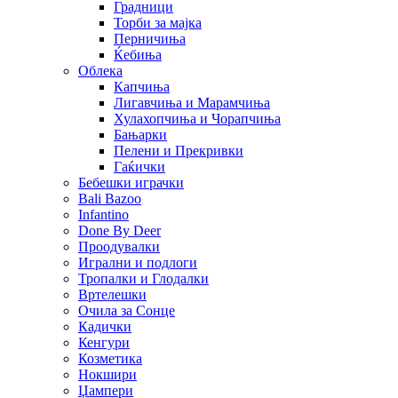
Градници
Торби за мајка
Перничиња
Ќебиња
Облека
Капчиња
Лигавчиња и Марамчиња
Хулахопчиња и Чорапчиња
Бањарки
Пелени и Прекривки
Гаќички
Бебешки играчки
Bali Bazoo
Infantino
Done By Deer
Проодувалки
Игрални и подлоги
Тропалки и Глодалки
Вртелешки
Очила за Сонце
Кадички
Кенгури
Козметика
Нокшири
Џампери