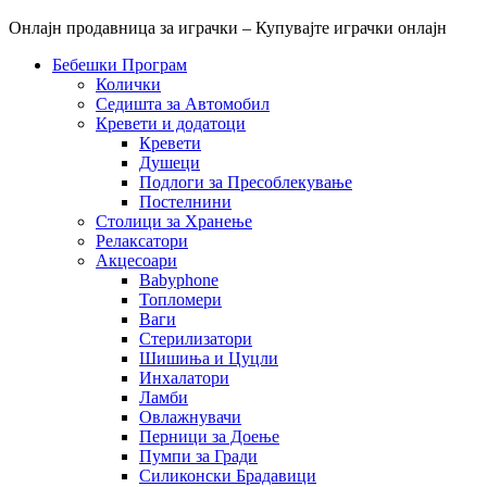
Онлајн продавница за играчки – Купувајте играчки онлајн
Бебешки Програм
Колички
Седишта за Автомобил
Кревети и додатоци
Кревети
Душеци
Подлоги за Пресоблекување
Постелнини
Столици за Хранење
Релаксатори
Акцесоари
Babyphone
Топломери
Ваги
Стерилизатори
Шишиња и Цуцли
Инхалатори
Ламби
Овлажнувачи
Перници за Доење
Пумпи за Гради
Силиконски Брадавици