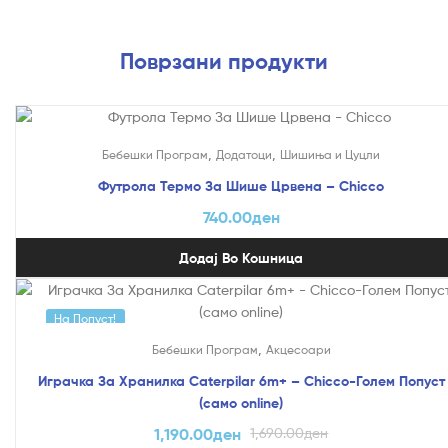
Поврзани продукти
,
,
Бебешки Програм
Додатоци
Шишиња и Цуцли
Футрола Термо За Шише Црвена – Chicco
740.00
ден
Додај Во Кошница
На Попуст!
,
Бебешки Програм
Акцесоари
Играчка За Хранилка Caterpilar 6m+ – Chicco-Голем Попуст
(само online)
1,190.00
ден
1,690.00
ден