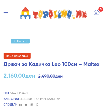
Topolino.mk
0
Topolino.mk
На Попуст!
Нема на залиха
Држач за Кадичка Leo 100см – Maltex
2,160.00
ден
2,490.00
ден
SKU:
5124 / 163460
КАТЕГОРИИ
БЕБЕШКИ ПРОГРАМ
,
КАДИЧКИ
Facebook
Twitter
Linkedin
Pinterest
СПОДЕЛИ