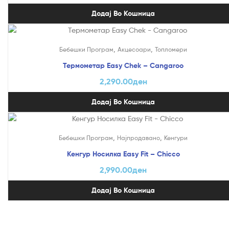
Додај Во Кошница
,
,
Бебешки Програм
Акцесоари
Топломери
Термометар Easy Chek – Cangaroo
2,290.00
ден
Додај Во Кошница
,
,
Бебешки Програм
Најпродавано
Кенгури
Кенгур Носилка Easy Fit – Chicco
2,990.00
ден
Додај Во Кошница