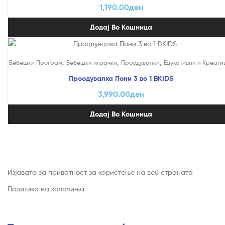
1,190.00
ден
Додај Во Кошница
,
,
,
Бебешки Програм
Бебешки играчки
Проодувалки
Едукативни и Креати
Проодувалка Пони 3 во 1 BKIDS
3,990.00
ден
Додај Во Кошница
Изјавата за приватност за користење на веб страната
Политика на колачиња