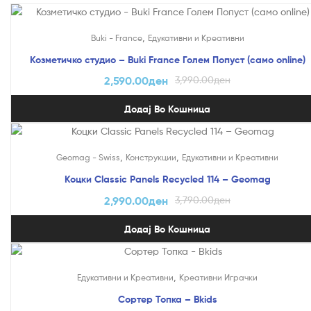
На Попуст!
,
Buki - France
Едукативни и Креативни
Козметичко студио – Buki France Голем Попуст (само online)
2,590.00
ден
3,990.00
ден
Додај Во Кошница
На Попуст!
,
,
Geomag - Swiss
Конструкции
Едукативни и Креативни
Коцки Classic Panels Recycled 114 – Geomag
2,990.00
ден
3,790.00
ден
Додај Во Кошница
,
Едукативни и Креативни
Креативни Играчки
Сортер Топка – Bkids