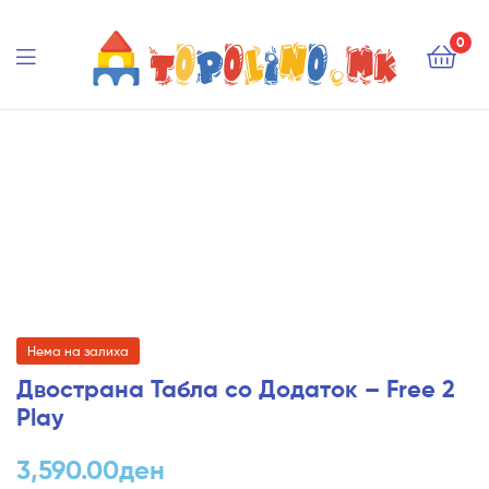
Topolino.mk
0
Topolino.mk
Нема на залиха
Двострана Табла со Додаток – Free 2
Play
3,590.00
ден