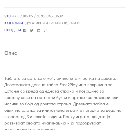
SKU:
4715 / 80609 / 3830084380609
КАТЕГОРИИ
ЕДУКАТИВНИ И КРЕАТИВНИ
,
ТАБЛИ
Facebook
Twitter
Linkedin
Pinterest
СПОДЕЛИ
Опис
Таблата за цртање е меѓу омилените играчки на децата.
Двостраната дрвена табла Free2Play има површина за
цртање со креда од едната страна и површина за
поставување на магнетни букви и цртање со маркери или
моливи во боја од другата страна. Дрвената табла е
одлична алатка за имитативна игра и е погодна за деца на
возраст од 3 и повеќе години. Преку играта, децата ја
развиваат својата имагинација и ја подобруваат
координацијата рака-око.