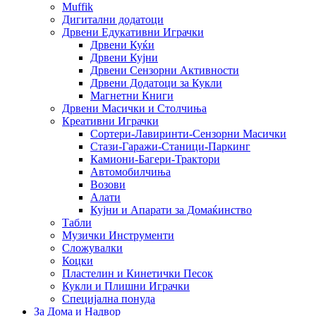
Muffik
Дигитални додатоци
Дрвени Едукативни Играчки
Дрвени Куќи
Дрвени Кујни
Дрвени Сензорни Активности
Дрвени Додатоци за Кукли
Магнетни Книги
Дрвени Масички и Столчиња
Креативни Играчки
Сортери-Лавиринти-Сензорни Масички
Стази-Гаражи-Станици-Паркинг
Камиони-Багери-Трактори
Автомобилчиња
Возови
Алати
Кујни и Апарати за Домаќинство
Табли
Музички Инструменти
Сложувалки
Коцки
Пластелин и Кинетички Песок
Кукли и Плишни Играчки
Специјална понуда
За Дома и Надвор