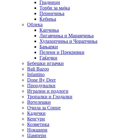
Градници
Торби за мајка
Перничиња
Ќебиња
Облека
Капчиња
Лигавчиња и Марамчиња
Хулахопчиња и Чорапчиња
Бањарки
Пелени и Прекривки
Гаќички
Бебешки играчки
Bali Bazoo
Infantino
Done By Deer
Проодувалки
Игрални и подлоги
Тропалки и Глодалки
Вртелешки
Очила за Сонце
Кадички
Кенгури
Козметика
Нокшири
Џампери