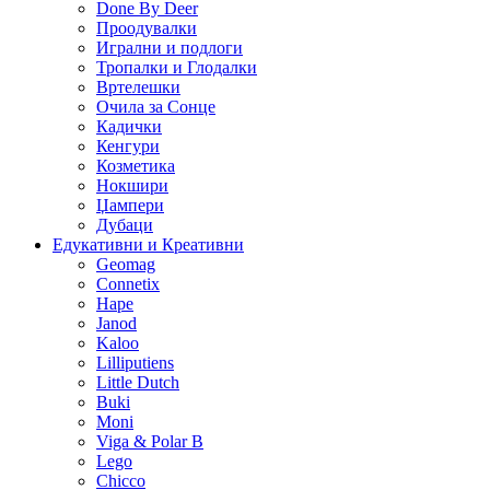
Done By Deer
Проодувалки
Игрални и подлоги
Тропалки и Глодалки
Вртелешки
Очила за Сонце
Кадички
Кенгури
Козметика
Нокшири
Џампери
Дубаци
Едукативни и Креативни
Geomag
Connetix
Hape
Janod
Kaloo
Lilliputiens
Little Dutch
Buki
Moni
Viga & Polar B
Lego
Chicco