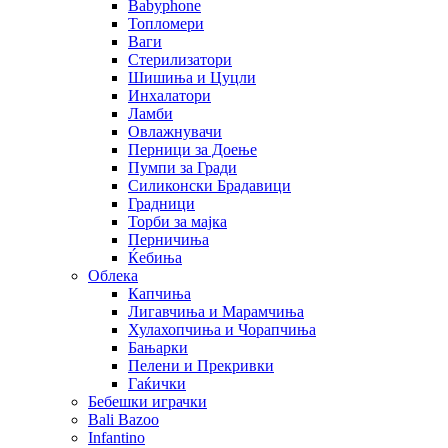
Babyphone
Топломери
Ваги
Стерилизатори
Шишиња и Цуцли
Инхалатори
Ламби
Овлажнувачи
Перници за Доење
Пумпи за Гради
Силиконски Брадавици
Градници
Торби за мајка
Перничиња
Ќебиња
Облека
Капчиња
Лигавчиња и Марамчиња
Хулахопчиња и Чорапчиња
Бањарки
Пелени и Прекривки
Гаќички
Бебешки играчки
Bali Bazoo
Infantino