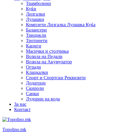
Трамболини
Куќи
Лизгалки
Лулашки
Комплети Лизгалка Лулашка Куќа
Балансери
Трицикли
Тротинети
Кациги
Mасички и столчиња
Возила на Педали
Возила на Акумулатор
Огради
Клацкалки
Спорт и Спортски Реквизити
Додатоци
Скироли
Санки
Лудории на вода
За нас
Контакт
Topolino.mk