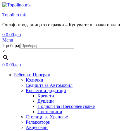
Topolino.mk
Онлајн продавница за играчки – Купувајте играчки онлајн
0
0.00
ден
Menu
Пребарај
×
0
0.00
ден
Бебешки Програм
Колички
Седишта за Автомобил
Кревети и додатоци
Кревети
Душеци
Подлоги за Пресоблекување
Постелнини
Столици за Хранење
Релаксатори
Акцесоари