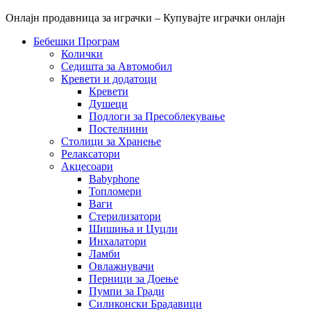
Онлајн продавница за играчки – Купувајте играчки онлајн
Бебешки Програм
Колички
Седишта за Автомобил
Кревети и додатоци
Кревети
Душеци
Подлоги за Пресоблекување
Постелнини
Столици за Хранење
Релаксатори
Акцесоари
Babyphone
Топломери
Ваги
Стерилизатори
Шишиња и Цуцли
Инхалатори
Ламби
Овлажнувачи
Перници за Доење
Пумпи за Гради
Силиконски Брадавици