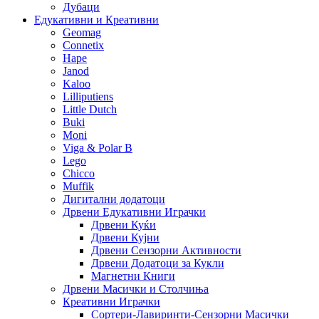
Дубаци
Едукативни и Креативни
Geomag
Connetix
Hape
Janod
Kaloo
Lilliputiens
Little Dutch
Buki
Moni
Viga & Polar B
Lego
Chicco
Muffik
Дигитални додатоци
Дрвени Едукативни Играчки
Дрвени Куќи
Дрвени Кујни
Дрвени Сензорни Активности
Дрвени Додатоци за Кукли
Магнетни Книги
Дрвени Масички и Столчиња
Креативни Играчки
Сортери-Лавиринти-Сензорни Масички