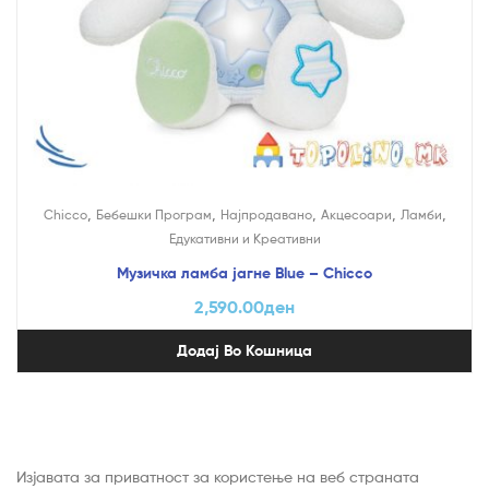
,
,
,
,
,
Chicco
Бебешки Програм
Најпродавано
Акцесоари
Ламби
Едукативни и Креативни
Музичка ламба јагне Blue – Chicco
2,590.00
ден
Додај Во Кошница
Изјавата за приватност за користење на веб страната