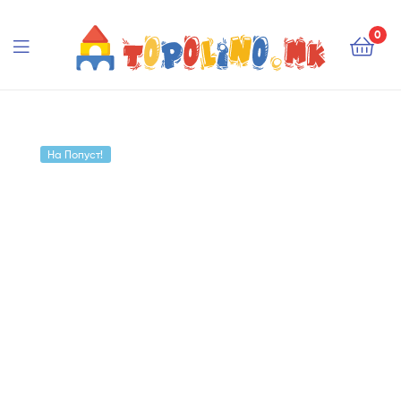
Topolino.mk
0
Topolino.mk
На Попуст!