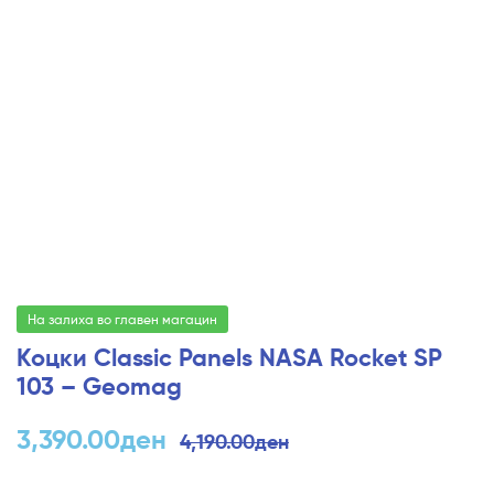
На залиха во главен магацин
Коцки Classic Panels NASA Rocket SP
103 – Geomag
3,390.00
ден
4,190.00
ден