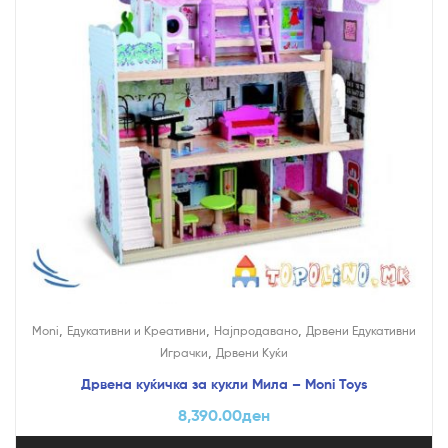
,
,
,
Moni
Едукативни и Креативни
Најпродавано
Дрвени Едукативни
,
Играчки
Дрвени Куќи
Дрвена куќичка за кукли Мила – Moni Toys
8,390.00
ден