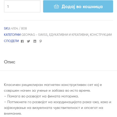
Додај во кошница
SKU:
4104 / 808
КАТЕГОРИИ
GEOMAG - SWISS
,
ЕДУКАТИВНИ И КРЕАТИВНИ
,
КОНСТРУКЦИИ
Facebook
Twitter
Linkedin
Pinterest
СПОДЕЛИ
Опис
Класичен рециклиран магнетен конструктивен сет кој е
совршен начин за учење и забава во исто време.
– Помага во развојот на фината моторика.
– Поттикнете го развојот на координацијата рака-око, како и
зајакнување на визуелната чувствителност и опсегот на
внимание.