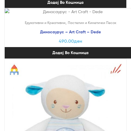
Додај Во Кошница
,
Едукативни и Креативни
Пастелин и Кинетички Песок
Диносаурус – Art Craft – Dede
490.00
ден
Додај Во Кошница